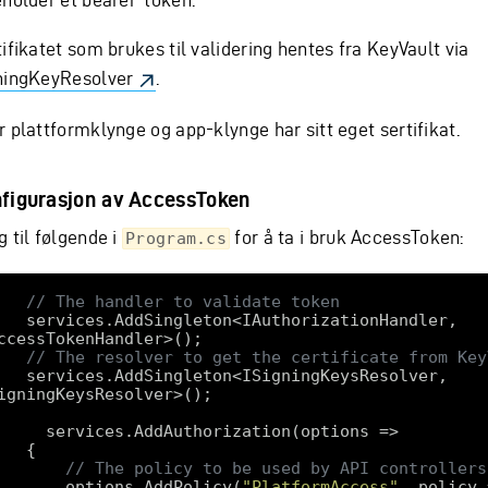
ifikatet som brukes til validering hentes fra KeyVault via
ningKeyResolver
.
r plattformklynge og app-klynge har sitt eget sertifikat.
figurasjon av AccessToken
 til følgende i
for å ta i bruk AccessToken:
Program.cs
// The handler to validate token
ingleton<IAuthorizationHandler, 
// The resolver to get the certificate from Key
Singleton<ISigningKeysResolver, 
// The policy to be used by API controllers
        options.AddPolicy(
"PlatformAccess"
, policy =