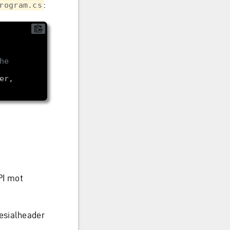
:
rogram.cs
e 
PI mot
pesialheader