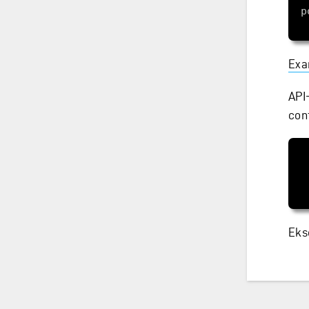
p
Exa
API
cont
Eks