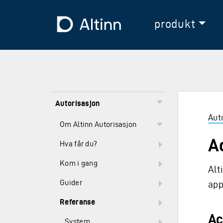
Hopp til hovedinnholdet
Hopp til hovedmeny
Til forsiden
produkt
Autorisasjon
Aut
Om Altinn Autorisasjon
A
Hva får du?
Kom i gang
Alt
Guider
app
Referanse
Ac
System