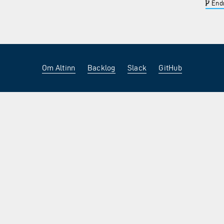
Endr
Om Altinn
Backlog
Slack
GitHub