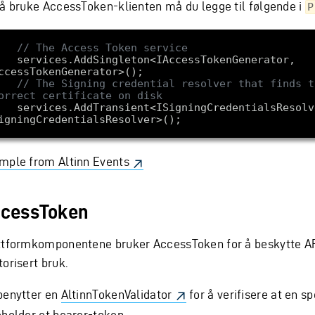
 å bruke AccessToken-klienten må du legge til følgende i
P
// The Access Token service
ingleton<IAccessTokenGenerator, 
// The Signing credential resolver that finds th
orrect certificate on disk
nsient<ISigningCredentialsResolver, 
mple from Altinn Events
cessToken
ttformkomponentene bruker AccessToken for å beskytte A
orisert bruk.
benytter en
AltinnTokenValidator
for å verifisere at en s
eholder et bearer-token.