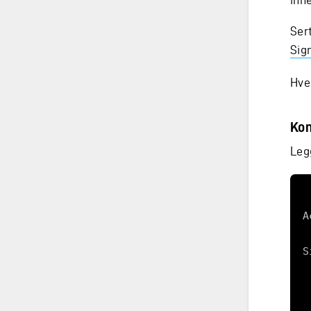
Sert
Sig
Hve
Kon
Legg
    services.AddS
    services.Add