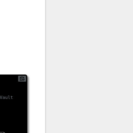
Vault
> 