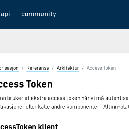
api
community
orisasjon
/
Referanse
/
Arkitektur
/
Access Token
ccess Token
inn bruker et ekstra access token når vi må autentise
likasjoner eller kalle andre komponenter i Altinn-pl
cessToken klient