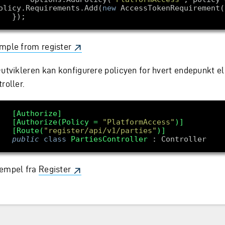
olicy.Requirements.Add(
new
mple from register
-utvikleren kan konfigurere policyen for hvert endepunkt el
roller.
    [Authorize]
    [Authorize(Policy = 
"PlatformAccess"
)]
    [Route(
"register/api/v1/parties"
)]
public
class
PartiesController
empel fra
Register