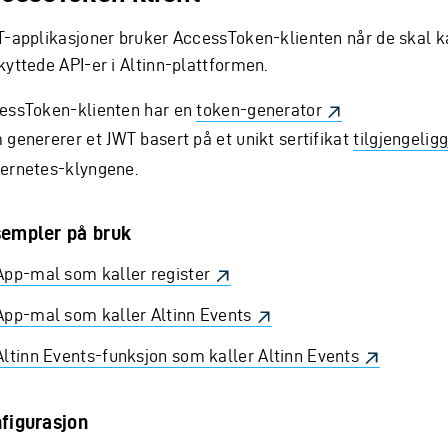
T-applikasjoner bruker AccessToken-klienten når de skal k
kyttede API-er i Altinn-plattformen.
essToken-klienten har en
token-generator
 genererer et JWT basert på et unikt sertifikat
tilgjengeligg
ernetes-klyngene.
empler på bruk
App-mal som kaller register
App-mal som kaller Altinn Events
Altinn Events-funksjon som kaller Altinn Events
figurasjon