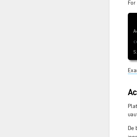
For
    services.AddS
c
    services.AddTra
Exa
Ac
Pla
uaut
De 
inn