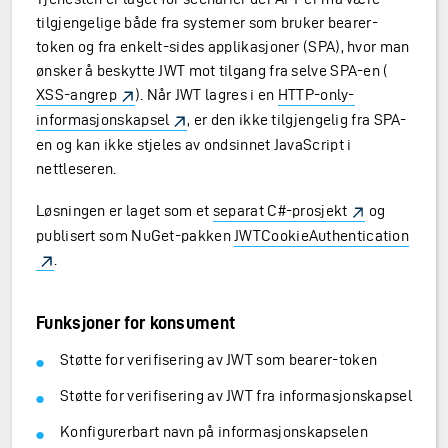
tilgjengelige både fra systemer som bruker bearer-
token og fra enkelt-sides applikasjoner (SPA), hvor man
ønsker å beskytte JWT mot tilgang fra selve SPA-en (
XSS-angrep
). Når JWT lagres i en
HTTP-only-
informasjonskapsel
, er den ikke tilgjengelig fra SPA-
en og kan ikke stjeles av ondsinnet JavaScript i
nettleseren.
Løsningen er laget som et
separat C#-prosjekt
og
publisert som NuGet-pakken
JWTCookieAuthentication
.
Funksjoner for konsument
Støtte for verifisering av JWT som bearer-token
Støtte for verifisering av JWT fra informasjonskapsel
Konfigurerbart navn på informasjonskapselen