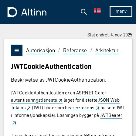
Hopp til hovedinnholdet
Hopp til hovedmeny
Søk
Til forsiden
Vis/skjul 
Sist endret: 4. nov. 2025
Autorisasjon
/
Referanse
/
Arkitektur
/
JWT
Vis/skjul meny
JWTCookieAuthentication
Beskrivelse av JWTCookieAuthentication.
JWTCookieAuthentication er en
ASP.NET Core-
autentiseringstjeneste
laget for å støtte
JSON Web
Tokens
(JWT) både som
bearer-tokens
og som JWT
i informasjonskapsler. Løsningen bygger på
JWTBearer
.
Tjenesten er laget for scenarier der API-er må være