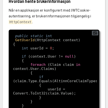
Hvordan hente brukerinformasjon
Når en applikasjon er konfigurert med JWTCookie-
autentisering, er brukerinformasjonen tilgjengelig i
.
HttpContext
public
static
int
GetUserId
(HttpContext context)
int
 userId = 
0
if
 (context.User != 
null
foreach
 (Claim claim 
in
if
                userId = 