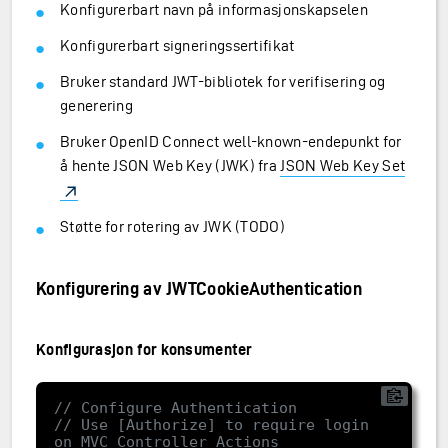
Konfigurerbart navn på informasjonskapselen
Konfigurerbart signeringssertifikat
Bruker standard JWT-bibliotek for verifisering og
generering
Bruker OpenID Connect well-known-endepunkt for
å hente JSON Web Key (JWK) fra
JSON Web Key Set
Støtte for rotering av JWK (TODO)
Konfigurering av JWTCookieAuthentication
Konfigurasjon for konsumenter
// Configure Authentication
// Use [Authorize] to require login 
on MVC Controller Actions