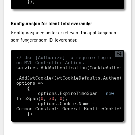
Konfigurasjon for identitetsleverandør
Konfigurasjonen under er relevant for applikasjonen
som fungerer som ID-leverandør.
// Use [Authorize] to require login 
on MVC Controller Actions
.AddJwtCookie(JwtCookieDefaults.Authenticati
        options.ExpireTimeSpan = 
new
TimeSpan(
0
, 
30
, 
0
        options.Cookie.Name = 