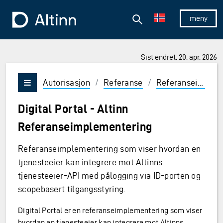
Hopp til hovedinnholdet
Hopp til hovedmeny
Søk
Til forsiden
Vis/skjul 
Sist endret: 20. apr. 2026
Autorisasjon
/
Referanse
/
Referanseimplementasjoner
Vis/skjul meny
Digital Portal - Altinn
Referanseimplementering
Referanseimplementering som viser hvordan en
tjenesteeier kan integrere mot Altinns
tjenesteeier-API med pålogging via ID-porten og
scopebasert tilgangsstyring.
Digital Portal er en referanseimplementering som viser
hvordan en tjenesteeier kan integrere mot Altinns