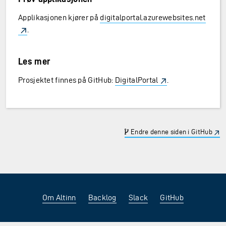
Applikasjonen kjører på
digitalportal.azurewebsites.net
.
Les mer
Prosjektet finnes på GitHub:
DigitalPortal
.
Endre denne siden i GitHub
Om Altinn
Backlog
Slack
GitHub