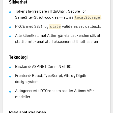
Sikkerhet
Tokens lagres bare i HttpOnly-, Secure- og
SameSite=Strict-cookies — aldri i
.
localStorage
PKCE med S256, og
valideres ved callback.
state
Alle klientkall mot Altinn går via backenden slik at
plattformtokenet aldri eksponeres til nettleseren.
Teknologi
Backend: ASP.NET Core (.NET 10).
Frontend: React, TypeScript, Vite og Digdir
designsystem.
Autogenererte DTO-er som speiler Altinns API-
modeller.
Prøv applikasjonen