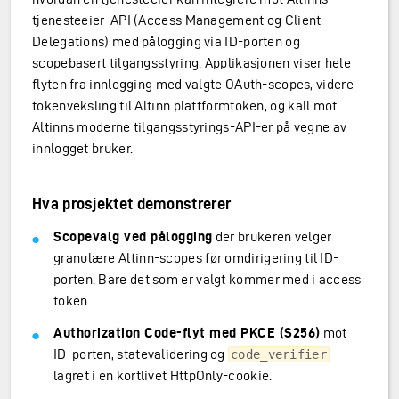
tjenesteeier-API (Access Management og Client
Delegations) med pålogging via ID-porten og
scopebasert tilgangsstyring. Applikasjonen viser hele
flyten fra innlogging med valgte OAuth-scopes, videre
tokenveksling til Altinn plattformtoken, og kall mot
Altinns moderne tilgangsstyrings-API-er på vegne av
innlogget bruker.
Hva prosjektet demonstrerer
Scopevalg ved pålogging
der brukeren velger
granulære Altinn-scopes før omdirigering til ID-
porten. Bare det som er valgt kommer med i access
token.
Authorization Code-flyt med PKCE (S256)
mot
ID-porten, statevalidering og
code_verifier
lagret i en kortlivet HttpOnly-cookie.