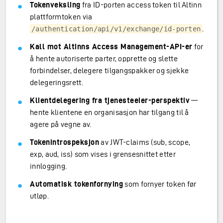
Tokenveksling
fra ID-porten access token til Altinn
plattformtoken via
.
/authentication/api/v1/exchange/id-porten
Kall mot Altinns Access Management-API-er
for
å hente autoriserte parter, opprette og slette
forbindelser, delegere tilgangspakker og sjekke
delegeringsrett.
Klientdelegering fra tjenesteeier-perspektiv
—
hente klientene en organisasjon har tilgang til å
agere på vegne av.
Tokenintrospeksjon
av JWT-claims (sub, scope,
exp, aud, iss) som vises i grensesnittet etter
innlogging.
Automatisk tokenfornying
som fornyer token før
utløp.