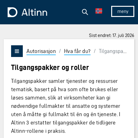
Hopp til hovedinnholdet
Hopp til hovedmeny
Søk
Til forsiden
Vis/skjul 
Sist endret: 17. juli 2026
Autorisasjon
/
Hva får du?
/
Tilgangspakker og roller
Vis/skjul meny
Tilgangspakker og roller
Tilgangspakker samler tjenester og ressurser
tematisk, basert på hva som ofte brukes eller
løses sammen, slik at virksomheter kan gi
nødvendige fullmakter til ansatte og systemer
uten å måtte gi fullmakt til én og én tjeneste. I
Altinn 3 erstatter tilgangspakker de tidligere
Altinn-rollene i praksis.