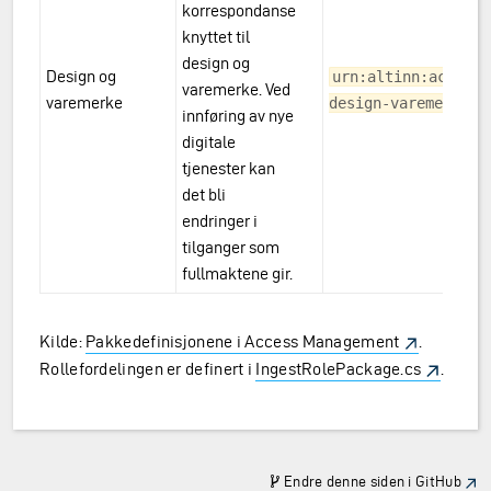
korrespondanse
knyttet til
design og
Design og
urn:altinn:accessp
varemerke. Ved
varemerke
design-varemerke
innføring av nye
digitale
tjenester kan
det bli
endringer i
tilganger som
fullmaktene gir.
Kilde:
Pakkedefinisjonene i Access Management
.
Rollefordelingen er definert i
IngestRolePackage.cs
.
Endre denne siden i GitHub