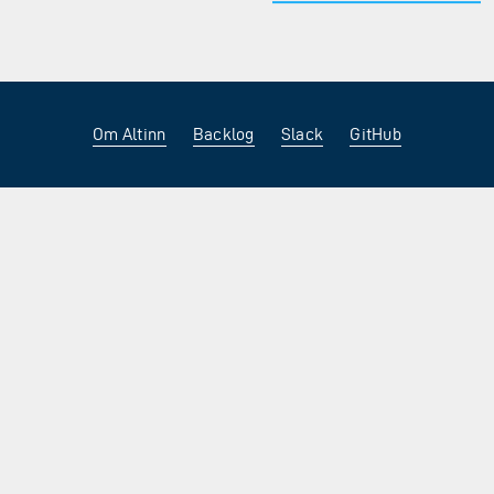
Om Altinn
Backlog
Slack
GitHub