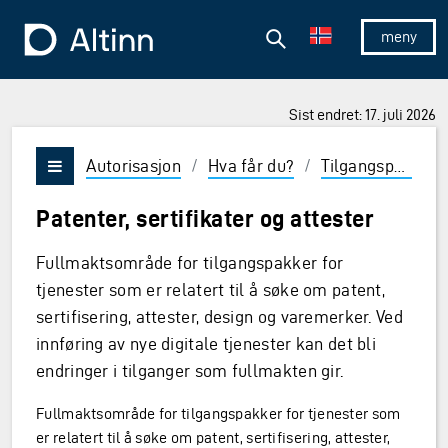
Hopp til hovedinnholdet
Hopp til hovedmeny
Søk
Til forsiden
Vis/skjul 
Sist endret: 17. juli 2026
Autorisasjon
/
Hva får du?
/
Tilgangspakker og roller
Vis/skjul meny
Patenter, sertifikater og attester
Fullmaktsområde for tilgangspakker for
tjenester som er relatert til å søke om patent,
sertifisering, attester, design og varemerker. Ved
innføring av nye digitale tjenester kan det bli
endringer i tilganger som fullmakten gir.
Fullmaktsområde for tilgangspakker for tjenester som
er relatert til å søke om patent, sertifisering, attester,