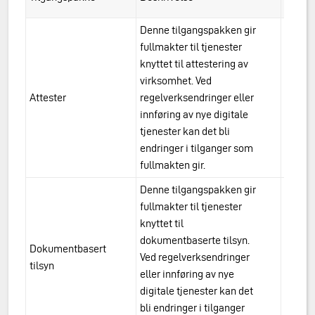
Denne tilgangspakken gir
fullmakter til tjenester
knyttet til attestering av
virksomhet. Ved
Attester
regelverksendringer eller
urn:a
innføring av nye digitale
tjenester kan det bli
endringer i tilganger som
fullmakten gir.
Denne tilgangspakken gir
fullmakter til tjenester
knyttet til
dokumentbaserte tilsyn.
Dokumentbasert
urn:a
Ved regelverksendringer
tilsyn
tilsy
eller innføring av nye
digitale tjenester kan det
bli endringer i tilganger