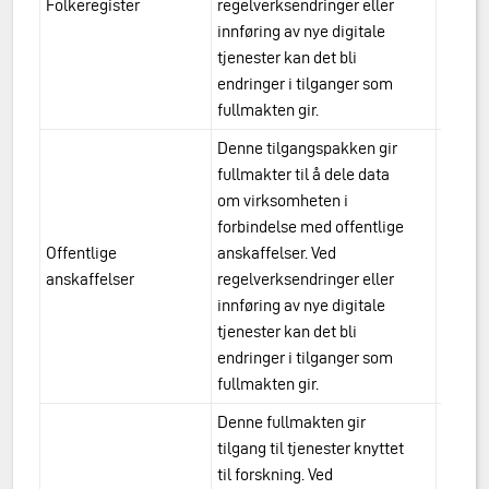
Folkeregister
regelverksendringer eller
urn:a
innføring av nye digitale
tjenester kan det bli
endringer i tilganger som
fullmakten gir.
Denne tilgangspakken gir
fullmakter til å dele data
om virksomheten i
forbindelse med offentlige
Offentlige
anskaffelser. Ved
urn:a
anskaffelser
regelverksendringer eller
anska
innføring av nye digitale
tjenester kan det bli
endringer i tilganger som
fullmakten gir.
Denne fullmakten gir
tilgang til tjenester knyttet
til forskning. Ved