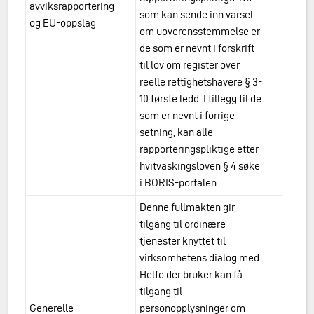
avviksrapportering
retti
som kan sende inn varsel
og EU-oppslag
om uoverensstemmelse er
de som er nevnt i forskrift
til lov om register over
reelle rettighetshavere § 3-
10 første ledd. I tillegg til de
som er nevnt i forrige
setning, kan alle
rapporteringspliktige etter
hvitvaskingsloven § 4 søke
i BORIS-portalen.
Denne fullmakten gir
tilgang til ordinære
tjenester knyttet til
virksomhetens dialog med
Helfo der bruker kan få
tilgang til
Generelle
personopplysninger om
urn:a