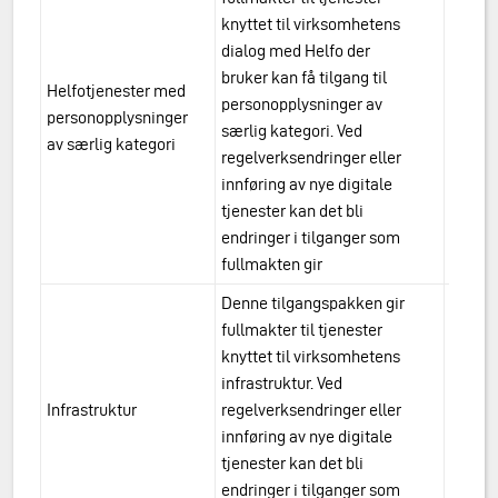
knyttet til virksomhetens
dialog med Helfo der
bruker kan få tilgang til
Helfotjenester med
personopplysninger av
urn:a
personopplysninger
særlig kategori. Ved
kateg
av særlig kategori
regelverksendringer eller
innføring av nye digitale
tjenester kan det bli
endringer i tilganger som
fullmakten gir
Denne tilgangspakken gir
fullmakter til tjenester
knyttet til virksomhetens
infrastruktur. Ved
Infrastruktur
regelverksendringer eller
urn:a
innføring av nye digitale
tjenester kan det bli
endringer i tilganger som