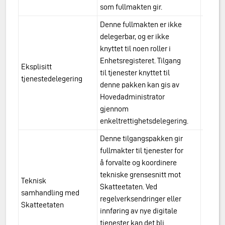
som fullmakten gir.
vakultur
Denne fullmakten er ikke
delegerbar, og er ikke
knyttet til noen roller i
Enhetsregisteret. Tilgang
Eksplisitt
til tjenester knyttet til
urn:a
tjenestedelegering
denne pakken kan gis av
Hovedadministrator
gjennom
enkeltrettighetsdelegering.
Denne tilgangspakken gir
fullmakter til tjenester for
å forvalte og koordinere
tekniske grensesnitt mot
Teknisk
Skatteetaten. Ved
urn:a
samhandling med
regelverksendringer eller
samha
Skatteetaten
innføring av nye digitale
tjenester kan det bli