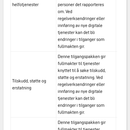
helfotjenester
personer det rapporteres
helfo
om. Ved
regelverksendringer eller
innføring av nye digitale
tjenester kan det bli
endringer i tilganger som
fullmakten gir.
Denne tilgangspakken gir
fullmakter til tjenester
knyttet til å søke tilskudd,
støtte og erstatning. Ved
Tilskudd, støtte og
urn:a
regelverksendringer eller
erstatning
stott
innføring av nye digitale
tjenester kan det bli
endringer i tilganger som
fullmakten gir.
Denne tilgangspakken gir
fullmakter til tjenester