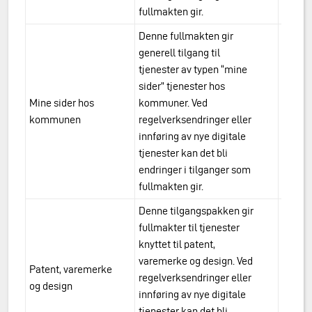
fullmakten gir.
Denne fullmakten gir
generell tilgang til
tjenester av typen “mine
sider” tjenester hos
Mine sider hos
kommuner. Ved
urn:a
kommunen
regelverksendringer eller
kommu
innføring av nye digitale
tjenester kan det bli
endringer i tilganger som
fullmakten gir.
Denne tilgangspakken gir
fullmakter til tjenester
knyttet til patent,
varemerke og design. Ved
Patent, varemerke
urn:a
regelverksendringer eller
og design
varem
innføring av nye digitale
tjenester kan det bli