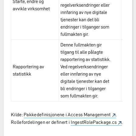
Starte, endre og
urn:a
regelverksendringer eller
avvikle virksomhet
endre
innføring av nye digitale
tjenester kan det bli
endringer i tilganger som
fullmakten gir.
Denne fullmakten gir
tilgang til alle pålagte
rapportering av statistikk.
Rapportering av
Ved regelverksendringer
urn:a
statistikk
eller innføring av nye
stati
digitale tjenester kan det
bli endringer i tilganger
som fullmakten gir.
Kilde:
Pakkedefinisjonene i Access Management
.
Rollefordelingen er definert i
IngestRolePackage.cs
.