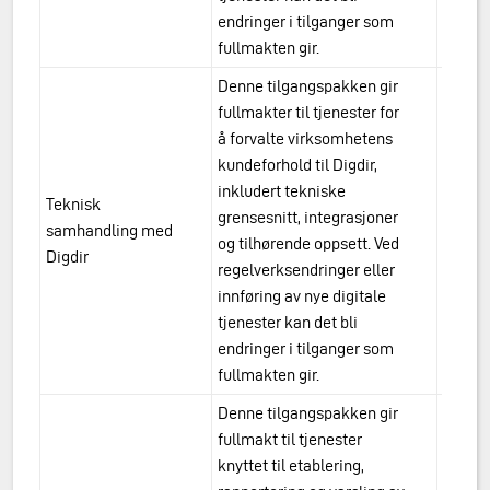
endringer i tilganger som
fullmakten gir.
Denne tilgangspakken gir
fullmakter til tjenester for
å forvalte virksomhetens
kundeforhold til Digdir,
inkludert tekniske
Teknisk
grensesnitt, integrasjoner
urn:a
samhandling med
og tilhørende oppsett. Ved
samha
Digdir
regelverksendringer eller
innføring av nye digitale
tjenester kan det bli
endringer i tilganger som
fullmakten gir.
Denne tilgangspakken gir
fullmakt til tjenester
knyttet til etablering,