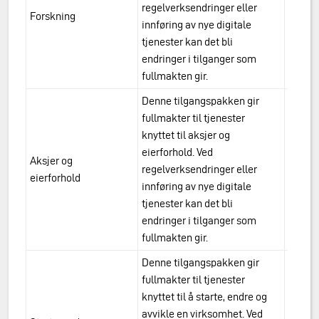
regelverksendringer eller
Forskning
urn:a
innføring av nye digitale
tjenester kan det bli
endringer i tilganger som
fullmakten gir.
Denne tilgangspakken gir
fullmakter til tjenester
knyttet til aksjer og
eierforhold. Ved
Aksjer og
urn:a
regelverksendringer eller
eierforhold
eierf
innføring av nye digitale
tjenester kan det bli
endringer i tilganger som
fullmakten gir.
Denne tilgangspakken gir
fullmakter til tjenester
knyttet til å starte, endre og
avvikle en virksomhet. Ved