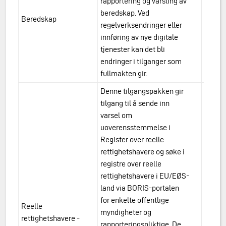
rapportering og varsling av
beredskap. Ved
Beredskap
urn:a
regelverksendringer eller
innføring av nye digitale
tjenester kan det bli
endringer i tilganger som
fullmakten gir.
Denne tilgangspakken gir
tilgang til å sende inn
varsel om
uoverensstemmelse i
Register over reelle
rettighetshavere og søke i
registre over reelle
rettighetshavere i EU/EØS-
land via BORIS-portalen
for enkelte offentlige
Reelle
myndigheter og
rettighetshavere -
urn:a
rapporteringspliktige. De