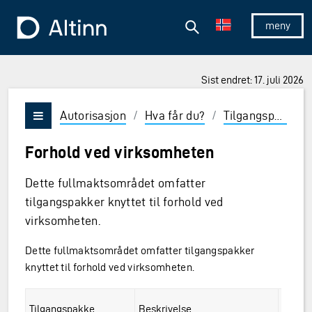
Hopp til hovedinnholdet
Hopp til hovedmeny
Søk
Til forsiden
Vis/skjul 
Sist endret: 17. juli 2026
Autorisasjon
/
Hva får du?
/
Tilgangspakker og roller
Vis/skjul meny
Forhold ved virksomheten
Dette fullmaktsområdet omfatter
tilgangspakker knyttet til forhold ved
virksomheten.
Dette fullmaktsområdet omfatter tilgangspakker
knyttet til forhold ved virksomheten.
r
Tilgangspakke
Beskrivelse
URN