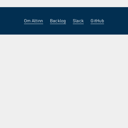
Om Altinn
Backlog
Slack
GitHub