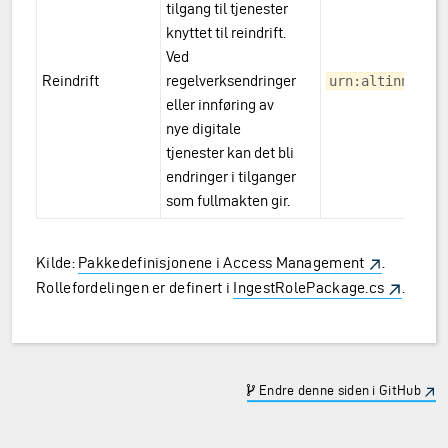
tilgang til tjenester
knyttet til reindrift.
Ved
Reindrift
regelverksendringer
urn:altinn:acc
eller innføring av
nye digitale
tjenester kan det bli
endringer i tilganger
som fullmakten gir.
Kilde:
Pakkedefinisjonene i Access Management
.
Rollefordelingen er definert i
IngestRolePackage.cs
.
Endre denne siden i GitHub