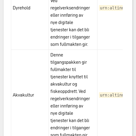
Ved
Dyrehold
regelverksendringer
urn:altinn:acc
kvakultur
eller innføring av
nye digitale
tjenester kan det bli
endringer i tilganger
som fullmakten gir.
Denne
tilgangspakken gir
fullmakter til
tjenester knyttet til
akvakultur og
fiskeoppdrett. Ved
Akvakultur
urn:altinn:acc
regelverksendringer
eller innføring av
nye digitale
tjenester kan det bli
endringer i tilganger
som fullmakten gir.