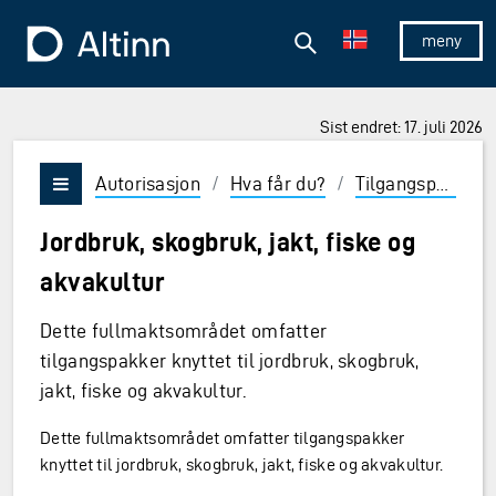
Hopp til hovedinnholdet
Hopp til hovedmeny
Søk
Til forsiden
Vis/skjul 
Sist endret: 17. juli 2026
Autorisasjon
/
Hva får du?
/
Tilgangspakker og roller
Vis/skjul meny
Jordbruk, skogbruk, jakt, fiske og
akvakultur
Dette fullmaktsområdet omfatter
tilgangspakker knyttet til jordbruk, skogbruk,
jakt, fiske og akvakultur.
r
Dette fullmaktsområdet omfatter tilgangspakker
knyttet til jordbruk, skogbruk, jakt, fiske og akvakultur.