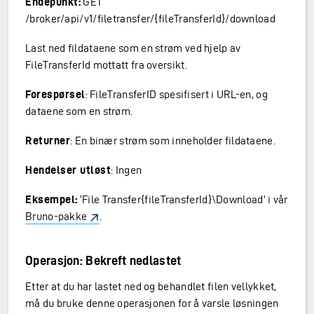
Endepunkt:
GET
/broker/api/v1/filetransfer/{fileTransferId}/download
Last ned fildataene som en strøm ved hjelp av
FileTransferId mottatt fra oversikt.
Forespørsel
: FileTransferID spesifisert i URL-en, og
dataene som en strøm.
Returner
: En binær strøm som inneholder fildataene.
Hendelser utløst
: Ingen
Eksempel:
‘File Transfer{fileTransferId}\Download’ i vår
Bruno-pakke
.
Operasjon: Bekreft nedlastet
Etter at du har lastet ned og behandlet filen vellykket,
må du bruke denne operasjonen for å varsle løsningen