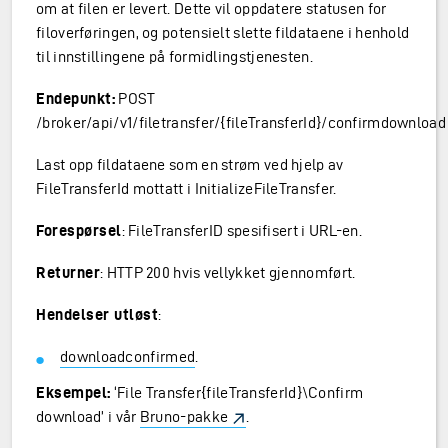
om at filen er levert. Dette vil oppdatere statusen for
filoverføringen, og potensielt slette fildataene i henhold
til innstillingene på formidlingstjenesten.
Endepunkt:
POST
/broker/api/v1/filetransfer/{fileTransferId}/confirmdownload
Last opp fildataene som en strøm ved hjelp av
FileTransferId mottatt i InitializeFileTransfer.
Forespørsel
: FileTransferID spesifisert i URL-en.
Returner
: HTTP 200 hvis vellykket gjennomført.
Hendelser utløst
:
downloadconfirmed
.
Eksempel:
‘File Transfer{fileTransferId}\Confirm
download’ i vår
Bruno-pakke
.