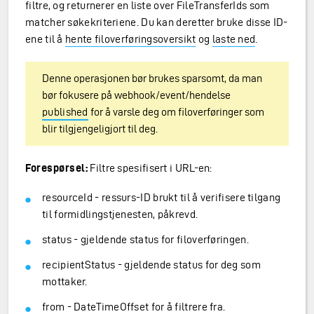
filtre, og returnerer en liste over FileTransferIds som
matcher søkekriteriene. Du kan deretter bruke disse ID-
ene til å
hente filoverføringsoversikt
og
laste ned
.
Denne operasjonen bør brukes sparsomt, da man
bør fokusere på webhook/event/hendelse
published
for å varsle deg om filoverføringer som
blir tilgjengeligjort til deg.
Forespørsel:
Filtre spesifisert i URL-en:
resourceId - ressurs-ID brukt til å verifisere tilgang
til formidlingstjenesten, påkrevd.
status - gjeldende status for filoverføringen.
recipientStatus - gjeldende status for deg som
mottaker.
from - DateTimeOffset for å filtrere fra.