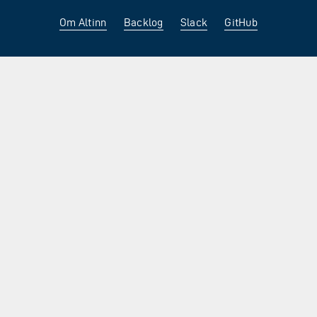
Om Altinn
Backlog
Slack
GitHub