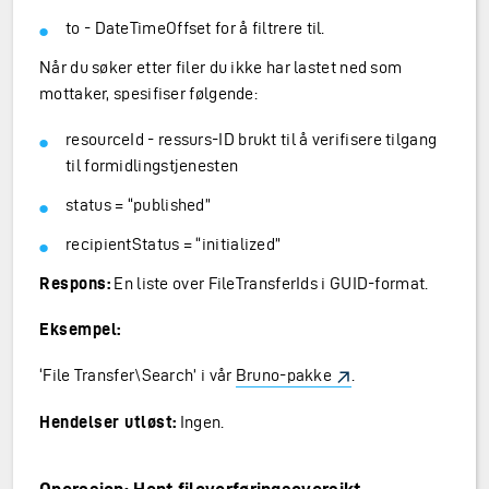
to - DateTimeOffset for å filtrere til.
Når du søker etter filer du ikke har lastet ned som
mottaker, spesifiser følgende:
resourceId - ressurs-ID brukt til å verifisere tilgang
til formidlingstjenesten
status = “published”
recipientStatus = “initialized”
Respons:
En liste over FileTransferIds i GUID-format.
Eksempel:
‘File Transfer\Search’ i vår
Bruno-pakke
.
Hendelser utløst:
Ingen.