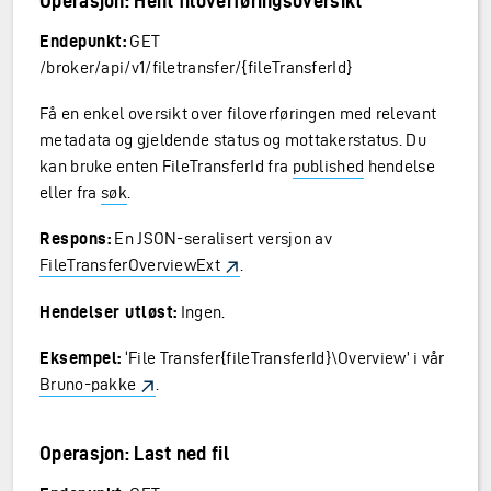
Operasjon: Hent filoverføringsoversikt
Endepunkt:
GET
/broker/api/v1/filetransfer/{fileTransferId}
Få en enkel oversikt over filoverføringen med relevant
metadata og gjeldende status og mottakerstatus. Du
kan bruke enten FileTransferId fra
published
hendelse
eller fra
søk
.
Respons:
En JSON-seralisert versjon av
FileTransferOverviewExt
.
Hendelser utløst:
Ingen.
Eksempel:
‘File Transfer{fileTransferId}\Overview’ i vår
Bruno-pakke
.
Operasjon: Last ned fil