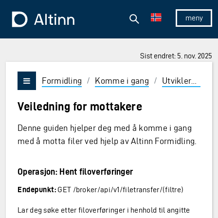
Hopp til hovedinnholdet
Hopp til hovedmeny
Søk
Til forsiden
Vis/skjul 
Sist endret: 5. nov. 2025
Formidling
/
Komme i gang
/
Utviklerveiledning
Vis/skjul meny
Veiledning for mottakere
Denne guiden hjelper deg med å komme i gang
med å motta filer ved hjelp av Altinn Formidling.
Operasjon: Hent filoverføringer
Endepunkt:
GET /broker/api/v1/filetransfer/(filtre)
Lar deg søke etter filoverføringer i henhold til angitte