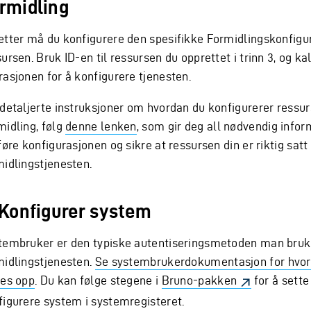
rmidling
etter må du konfigurere den spesifikke Formidlingskonfigu
ursen. Bruk ID-en til ressursen du opprettet i trinn 3, og kal
rasjonen for å konfigurere tjenesten.
 detaljerte instruksjoner om hvordan du konfigurerer ressur
midling, følg
denne lenken
, som gir deg all nødvendig infor
føre konfigurasjonen og sikre at ressursen din er riktig satt
midlingstjenesten.
 Konfigurer system
tembruker er den typiske autentiseringsmetoden man bruk
midlingstjenesten.
Se systembrukerdokumentasjon for hvor
tes opp
. Du kan følge stegene i
Bruno-pakken
for å sette
figurere system i systemregisteret.