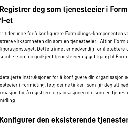
 Registrer deg som tjenesteeier i Form
I-et
er tiden inne for å konfigurere Formidlings-komponenten v
istrere virksomheten din som en tjenesteeier i Altinn Formi
igurasjonslaget. Dette trinnet er nødvendig for å etablere 
ksomhet som en godkjent tjenesteeier og gi tilgang til Form
 detaljerte instruksjoner for å konfiguere din organisasjon 
esteeier i Formidling, følg
denne linken
, som gir deg all nø
ormasjon for å registrere organisasjonen din som en tjeneste
midling.
 Konfigurer den eksisterende tjenesten