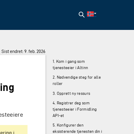
Søk
Sist endret: 9. feb. 2026
1. Kom i gang som
tjenesteeier i Altinn
2. Nødvendige steg for alle
ing
roller
3. Opprett ny ressurs
4. Registrer deg som
tjenesteeier i Formidling
esteeiere
API-et
5. Konfigurer den
eksisterende tjenesten din i
ering i