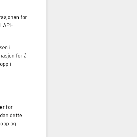
rasjonen for
l API-
sen i
masjon for å
 opp i
er for
dan dette
 opp og