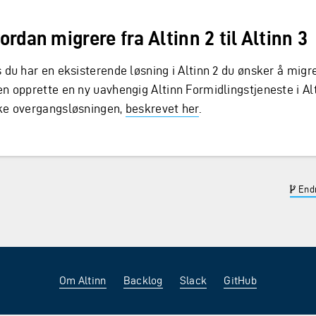
ordan migrere fra Altinn 2 til Altinn 3
s du har en eksisterende løsning i Altinn 2 du ønsker å migr
n opprette en ny uavhengig Altinn Formidlingstjeneste i Alt
ke overgangsløsningen,
beskrevet her
.
Endr
Om Altinn
Backlog
Slack
GitHub