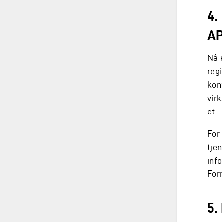
4.
AP
Nå 
reg
konf
vir
et.
For
tjen
inf
For
5.