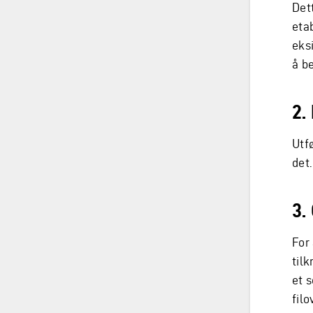
Det
eta
eksi
å b
2.
Utfø
det.
3.
For
tilk
et s
filo