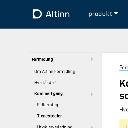
Hopp til hovedinnholdet
Hopp til hovedmeny
Til forsiden
produkt
Formidling
For
Om Altinn Formidling
K
Hva får du?
s
Komme i gang
Felles steg
Hvo
Tjenesteeier
Utviklerveiledning