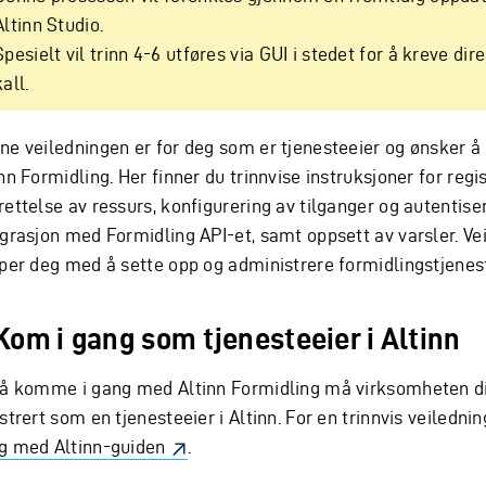
Altinn Studio.
Spesielt vil trinn 4-6 utføres via GUI i stedet for å kreve dir
kall.
ne veiledningen er for deg som er tjenesteeier og ønsker å
nn Formidling. Her finner du trinnvise instruksjoner for regis
ettelse av ressurs, konfigurering av tilganger og autentiser
egrasjon med Formidling API-et, samt oppsett av varsler. Ve
lper deg med å sette opp og administrere formidlingstjenes
 Kom i gang som tjenesteeier i Altinn
 å komme i gang med Altinn Formidling må virksomheten d
strert som en tjenesteeier i Altinn. For en trinnvis veilednin
g med Altinn-guiden
.