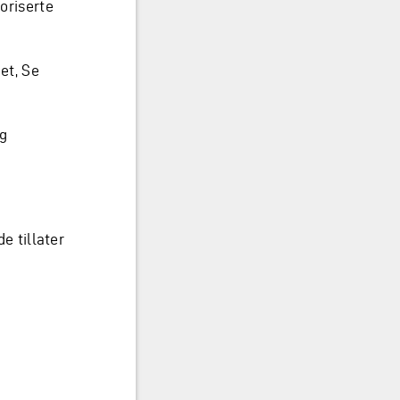
toriserte
et, Se
ig
e tillater