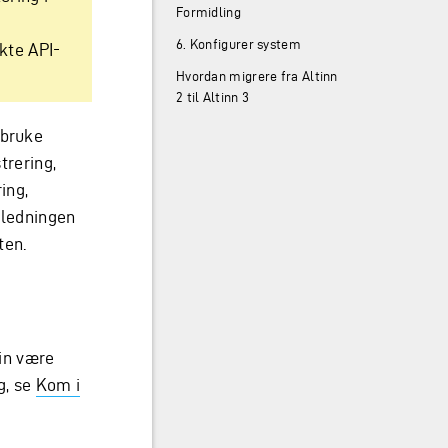
Formidling
6. Konfigurer system
ekte API-
Hvordan migrere fra Altinn
2 til Altinn 3
 bruke
trering,
ing,
iledningen
ten.
in være
g, se
Kom i