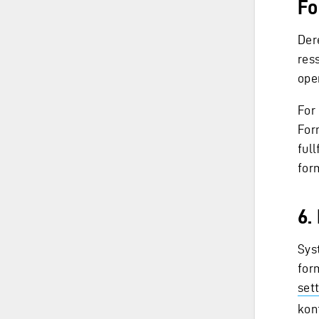
Fo
Der
ress
ope
For
For
full
for
6.
Sys
for
set
kon