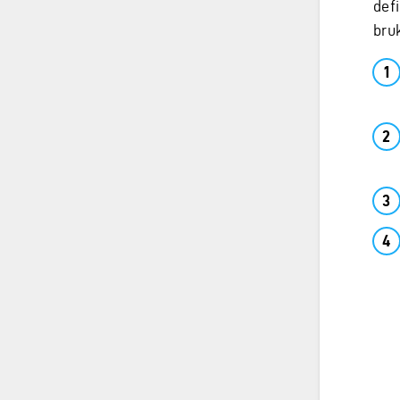
defi
bru