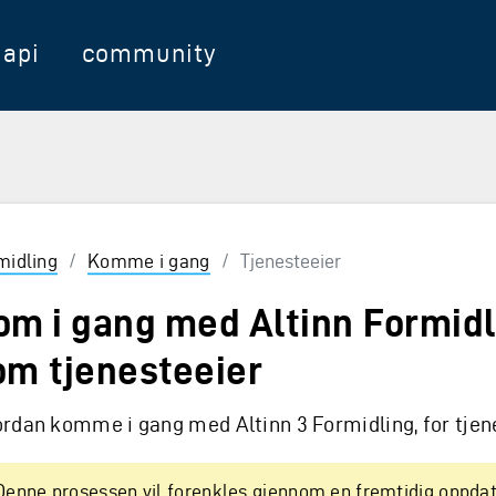
api
community
midling
/
Komme i gang
/
Tjenesteeier
om i gang med Altinn Formidl
om tjenesteeier
rdan komme i gang med Altinn 3 Formidling, for tjen
Denne prosessen vil forenkles gjennom en fremtidig oppdat