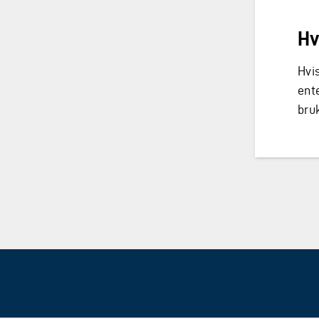
Hv
Hvi
ente
bru