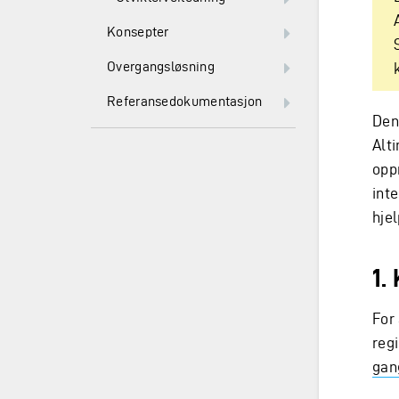
Konsepter
Overgangsløsning
Referansedokumentasjon
Den
Alti
oppr
int
hje
1.
For
regi
gan