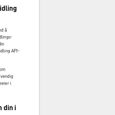
idling
ed å
dlings-
din
idling API-
som
dvendig
eier i
 din i