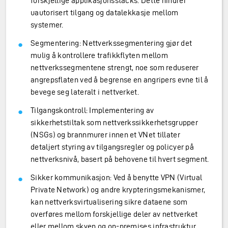
forskjellige applikasjonsstacks. Dette hindrer
uautorisert tilgang og datalekkasje mellom
systemer.
Segmentering: Nettverkssegmentering gjør det
mulig å kontrollere trafikkflyten mellom
nettverkssegmentene strengt, noe som reduserer
angrepsflaten ved å begrense en angripers evne til å
bevege seg lateralt i nettverket.
Tilgangskontroll: Implementering av
sikkerhetstiltak som nettverkssikkerhetsgrupper
(NSGs) og brannmurer innen et VNet tillater
detaljert styring av tilgangsregler og policyer på
nettverksnivå, basert på behovene til hvert segment.
Sikker kommunikasjon: Ved å benytte VPN (Virtual
Private Network) og andre krypteringsmekanismer,
kan nettverksvirtualisering sikre dataene som
overføres mellom forskjellige deler av nettverket
eller mellom skyen og on-premises infrastruktur.