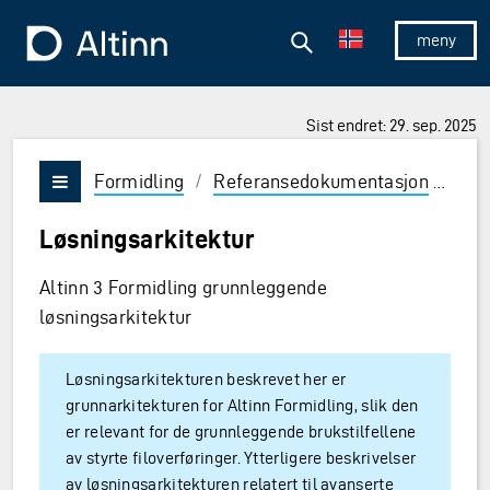
Hopp til hovedinnholdet
Hopp til hovedmeny
Søk
Til forsiden
Vis/skjul 
Sist endret: 29. sep. 2025
Formidling
/
Referansedokumentasjon
/
Løs
Vis/skjul meny
Løsningsarkitektur
Altinn 3 Formidling grunnleggende
løsningsarkitektur
Løsningsarkitekturen beskrevet her er
grunnarkitekturen for Altinn Formidling, slik den
er relevant for de grunnleggende brukstilfellene
av styrte filoverføringer. Ytterligere beskrivelser
av løsningsarkitekturen relatert til avanserte