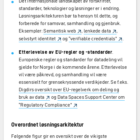
Det internasjonale landskapet av forskrifter,
standarder, teknologier og løsninger er i endring.
Løsningsarkitekturen bør ta hensyn til dette, og
forberede for samsvar, samhandling og gjenbruk.
Eksempler:
Semantisk web
,
lenkede data
,
selvstyrt identitet
og
“verifiable credentials”
.
Etterlevelse av EU-regler og -standarder
.
Europeiske regler og standarder for datadeling vil
gjelde for Norge i de kommende årene. Etterlevelse
vil være påkrevd, og samhandling vil være
essensielt for grensekryssende verdikjeder. Se f.eks.
Digdirs oversikt over EU-regelverk om deling og
bruk av data
og
Data Spaces Support Center om
“Regulatory Compliance”
Overordnet løsningsarkitektur
Følgende figur gir en oversikt over de vikigste