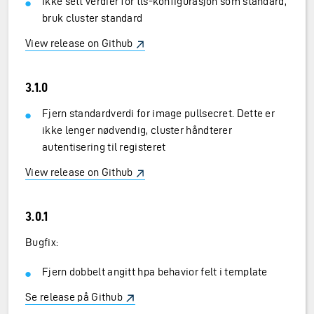
Ikke sett verdier for tls-konfigurasjon som standard,
bruk cluster standard
View release on Github
3.1.0
Fjern standardverdi for image pullsecret. Dette er
ikke lenger nødvendig, cluster håndterer
autentisering til registeret
View release on Github
3.0.1
Bugfix:
Fjern dobbelt angitt hpa behavior felt i template
Se release på Github