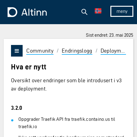
Hopp til hovedinnholdet
Hopp til hovedmeny
Søk
Til forsiden
Vis/skjul 
Sist endret: 23. mai 2025
Community
/
Endringslogg
/
Deployment
/
Vis/skjul meny
Hva er nytt
Oversikt over endringer som ble introdusert i v3
av deployment.
3.2.0
Oppgrader Traefik API fra traefik.containo.us til
traefik.io