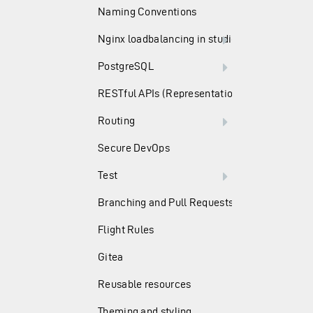
Naming Conventions
Nginx loadbalancing in studio
PostgreSQL
RESTful APIs (Representation State Transfer)
Routing
Secure DevOps
Test
Branching and Pull Requests
Flight Rules
Gitea
Reusable resources
Theming and styling