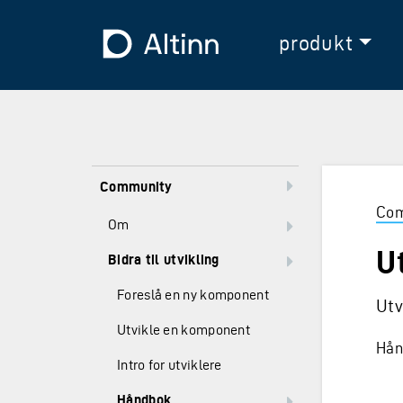
Hopp til hovedinnholdet
Hopp til hovedmeny
Til forsiden
produkt
Community
Com
Om
U
Bidra til utvikling
Foreslå en ny komponent
Utv
Utvikle en komponent
Hån
Intro for utviklere
Håndbok