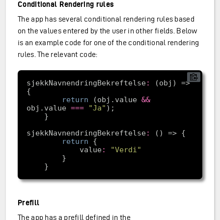
Conditional Rendering rules
The app has several conditional rendering rules based
on the values entered by the user in other fields. Below
is an example code for one of the conditional rendering
rules. The relevant code:
sjekkNavnendringBekreftelse
:
 (obj) => 
return
 (obj.value 
&&
obj.value 
===
"Ja"
sjekkNavnendringBekreftelse
:
return
            value
:
"Verdi"
Prefill
The app has a prefill defined in the