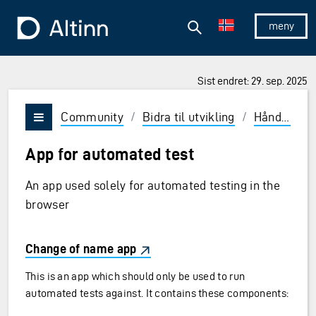
Hopp til hovedinnholdet
Hopp til hovedmeny
Søk
Til forsiden
Vis/skjul 
Sist endret: 29. sep. 2025
Community
/
Bidra til utvikling
/
Håndbok
/
Vis/skjul meny
App for automated test
An app used solely for automated testing in the
browser
Change of name app
This is an app which should only be used to run
automated tests against. It contains these components: