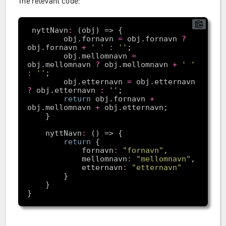
The relevant code:
 nyttNavn
:
        obj.fornavn 
=
 obj.fornavn 
?
ransfer)
obj.fornavn 
+
' '
:
''
        obj.mellomnavn 
=
obj.mellomnavn 
?
 obj.mellomnavn 
+
' '
:
''
        obj.etternavn 
=
 obj.etternavn 
?
 obj.etternavn 
:
''
return
 obj.fornavn 
+
obj.mellomnavn 
+
    nyttNavn
:
return
            fornavn
:
"fornavn"
            mellomnavn
:
"mellomnavn"
            etternavn
:
"etternavn"