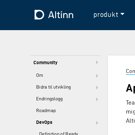
Hopp til hovedinnholdet
Hopp til hovedmeny
Til forsiden
produkt
Community
Com
Om
A
Bidra til utvikling
Endringslogg
Tea
Roadmap
mig
Alt
DevOps
Definition of Ready