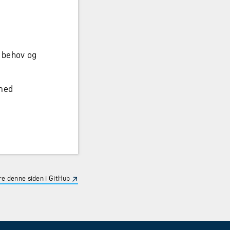
, behov og
 med
e denne siden i GitHub