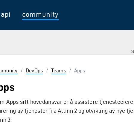
api
community
S
munity
/
DevOps
/
Teams
/
Apps
pps
m Apps sitt hovedansvar er å assistere tjenesteeiere 
rering av tjenester fra Altinn 2 og utvikling av nye tj
inn 3.