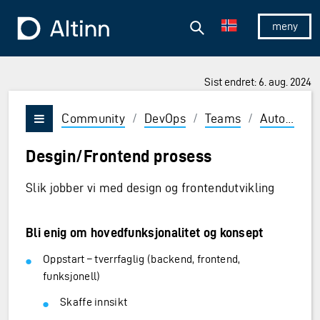
Hopp til hovedinnholdet
Hopp til hovedmeny
Søk
Til forsiden
Vis/skjul 
Sist endret: 6. aug. 2024
Community
/
DevOps
/
Teams
/
Autorisasjon
Vis/skjul meny
Desgin/Frontend prosess
Slik jobber vi med design og frontendutvikling
Bli enig om hovedfunksjonalitet og konsept
Oppstart – tverrfaglig (backend, frontend,
funksjonell)
Skaffe innsikt