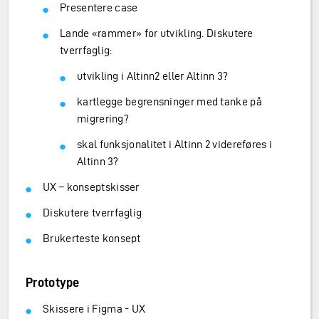
Presentere case
Lande «rammer» for utvikling. Diskutere
tverrfaglig:
utvikling i Altinn2 eller Altinn 3?
kartlegge begrensninger med tanke på
migrering?
skal funksjonalitet i Altinn 2 videreføres i
Altinn 3?
UX – konseptskisser
Diskutere tverrfaglig
Brukerteste konsept
Prototype
Skissere i Figma - UX