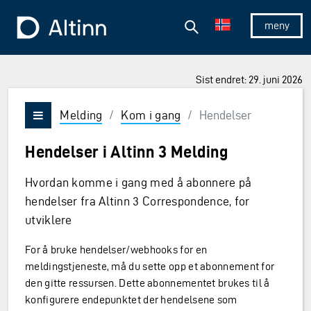
Hopp til hovedinnholdet
Hopp til hovedmeny
Søk
Til forsiden
Vis/skjul 
Sist endret: 29. juni 2026
Melding
/
Kom i gang
/
Hendelser
Vis/skjul meny
Hendelser i Altinn 3 Melding
Hvordan komme i gang med å abonnere på
hendelser fra Altinn 3 Correspondence, for
utviklere
For å bruke hendelser/webhooks for en
meldingstjeneste, må du sette opp et abonnement for
den gitte ressursen. Dette abonnementet brukes til å
konfigurere endepunktet der hendelsene som