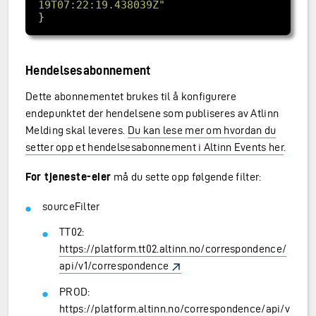
19T07:22:19.438039Z"
Hendelsesabonnement
Dette abonnementet brukes til å konfigurere
endepunktet der hendelsene som publiseres av Atlinn
Melding skal leveres.
Du kan lese mer om hvordan du
setter opp et hendelsesabonnement i Altinn Events her
.
For tjeneste-eier
må du sette opp følgende filter:
sourceFilter
TT02:
https://platform.tt02.altinn.no/correspondence/
api/v1/correspondence
PROD:
https://platform.altinn.no/correspondence/api/v