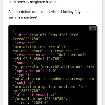
publiseres av megleren havner.
Alle hendelser publisert av Altinn Melding følger det
samme mønsteret:
"id"
: 
"1faa107f-3c0a-4fa6-9fce-
7cee8838e258"
"resource"
: 
"urn:altinn:resource:altinn-
correspondence-test-resource-1"
"resourceinstance"
: 
"da4ceacc-ad44-
4e54-99b6-b58e3c13c785"
"source"
: 
"https://platform.tt02.altinn.no/correspond
"specversion"
: 
"1.0"
"type"
: 
"no.altinn.correspondence.correspondencepub
"subject"
: 
"urn:altinn:organization:identifier-
no:123456789"
"alternativesubject"
: 
"/organisation/123456789"
"time"
: 
"2024-04-