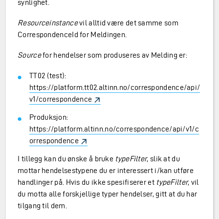
synlighet.
Resourceinstance
vil alltid være det samme som
CorrespondenceId for Meldingen.
Source
for hendelser som produseres av Melding er:
TT02 (test):
https://platform.tt02.altinn.no/correspondence/api/
v1/correspondence
Produksjon:
https://platform.altinn.no/correspondence/api/v1/c
orrespondence
I tillegg kan du ønske å bruke
typeFilter
, slik at du
mottar hendelsestypene du er interessert i/kan utføre
handlinger på. Hvis du ikke spesifiserer et
typeFilter
, vil
du motta alle forskjellige typer hendelser, gitt at du har
tilgang til dem.