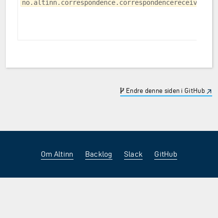
no.altinn.correspondence.correspondencereceivernev
Endre denne siden i GitHub
Om Altinn
Backlog
Slack
GitHub