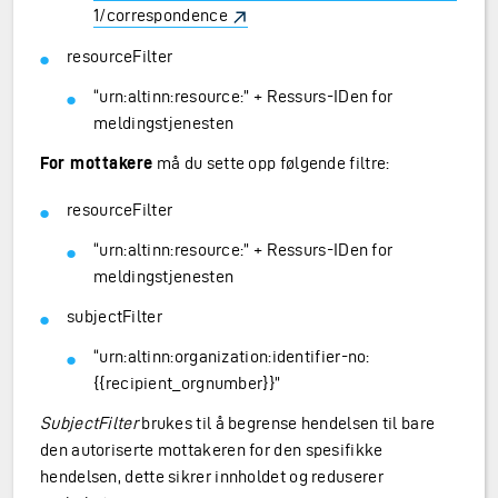
1/correspondence
resourceFilter
“urn:altinn:resource:” + Ressurs-IDen for
meldingstjenesten
For mottakere
må du sette opp følgende filtre:
resourceFilter
“urn:altinn:resource:” + Ressurs-IDen for
meldingstjenesten
subjectFilter
“urn:altinn:organization:identifier-no:
{{recipient_orgnumber}}”
SubjectFilter
brukes til å begrense hendelsen til bare
den autoriserte mottakeren for den spesifikke
hendelsen, dette sikrer innholdet og reduserer