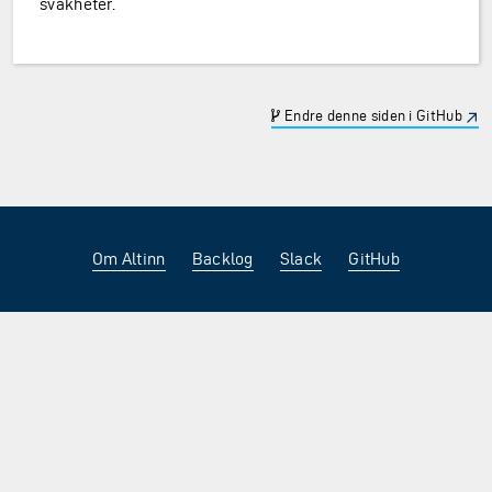
svakheter.
Endre denne siden i GitHub
Om Altinn
Backlog
Slack
GitHub