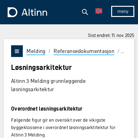
Hopp til hovedinnholdet
Hopp til hovedmeny
Søk
Til forsiden
Vis/skjul 
Sist endret: 11. nov. 2025
Melding
/
Referansedokumentasjon
/
Løsnin
Vis/skjul meny
Løsningsarkitektur
Altinn 3 Melding grunnleggende
løsningsarkitektur
Overordnet løsningsarkitektur
Følgende figur gir en oversikt over de vikigste
byggeklossene i overordnet løsningsarktitektur for
Altinn 3 Melding.