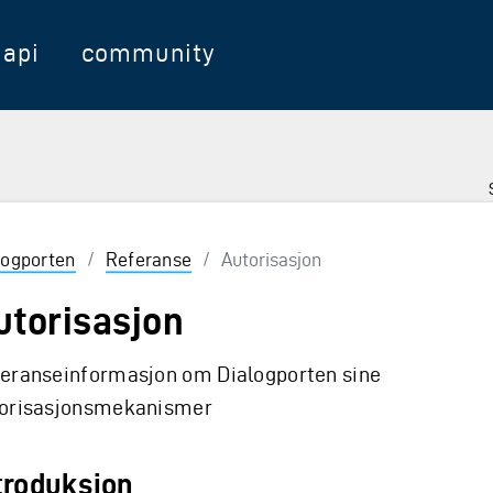
api
community
logporten
/
Referanse
/
Autorisasjon
utorisasjon
eranseinformasjon om Dialogporten sine
orisasjonsmekanismer
troduksjon