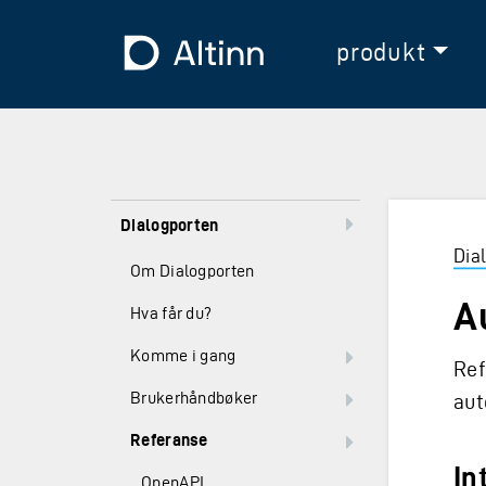
Hopp til hovedinnholdet
Hopp til hovedmeny
Til forsiden
produkt
Dialogporten
Dia
Om Dialogporten
A
Hva får du?
Komme i gang
Ref
Brukerhåndbøker
aut
Referanse
In
OpenAPI