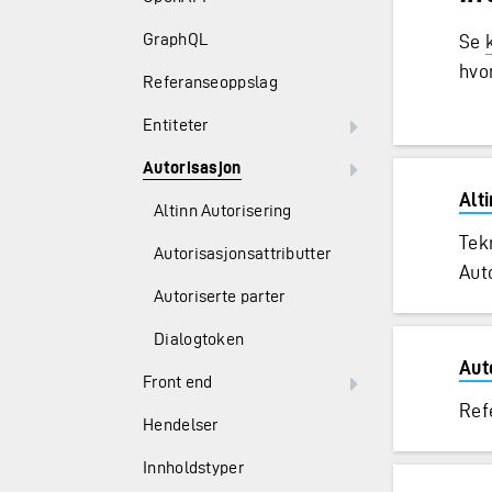
GraphQL
Se
hvo
Referanseoppslag
Entiteter
Autorisasjon
Alt
Altinn Autorisering
Tek
Autorisasjonsattributter
Aut
Autoriserte parter
Dialogtoken
Aut
Front end
Ref
Hendelser
Innholdstyper