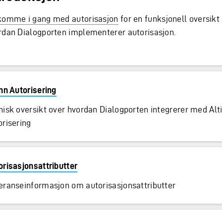
komme i gang med autorisasjon
for en funksjonell oversikt
rdan Dialogporten implementerer autorisasjon.
inn Autorisering
nisk oversikt over hvordan Dialogporten integrerer med Alt
orisering
orisasjonsattributter
eranseinformasjon om autorisasjonsattributter