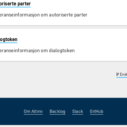
oriserte parter
eranseinformasjon om autoriserte parter
logtoken
eranseinformasjon om dialogtoken
Endr
Om Altinn
Backlog
Slack
GitHub