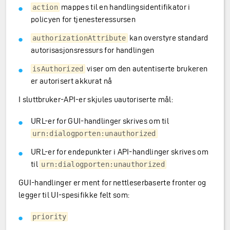
mappes til en handlingsidentifikator i
action
policyen for tjenesteressursen
kan overstyre standard
authorizationAttribute
autorisasjonsressurs for handlingen
viser om den autentiserte brukeren
isAuthorized
er autorisert akkurat nå
I sluttbruker-API-er skjules uautoriserte mål:
URL-er for GUI-handlinger skrives om til
urn:dialogporten:unauthorized
URL-er for endepunkter i API-handlinger skrives om
til
urn:dialogporten:unauthorized
GUI-handlinger er ment for nettleserbaserte fronter og
legger til UI-spesifikke felt som:
priority