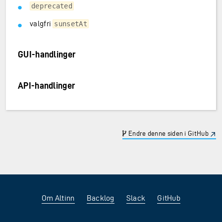
deprecated
valgfri
sunsetAt
GUI-handlinger
API-handlinger
Endre denne siden i GitHub
Om Altinn
Backlog
Slack
GitHub