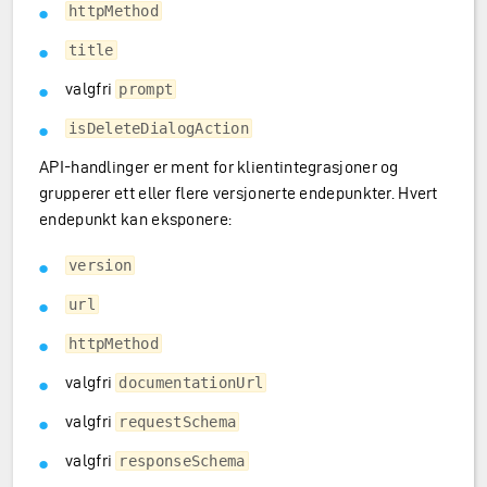
httpMethod
title
valgfri
prompt
isDeleteDialogAction
API-handlinger er ment for klientintegrasjoner og
grupperer ett eller flere versjonerte endepunkter. Hvert
endepunkt kan eksponere:
version
url
httpMethod
valgfri
documentationUrl
valgfri
requestSchema
valgfri
responseSchema