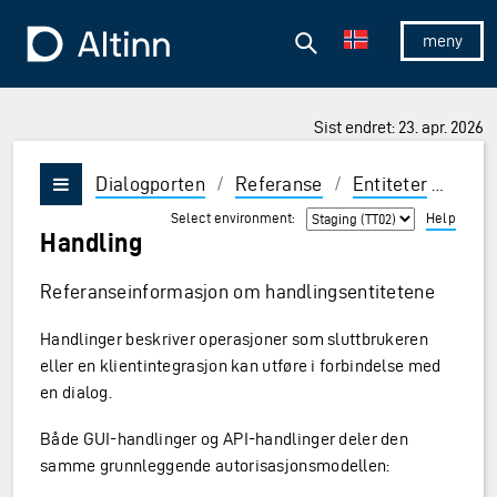
Hopp til hovedinnholdet
Hopp til hovedmeny
Søk
Til forsiden
Vis/skjul 
Sist endret: 23. apr. 2026
Dialogporten
/
Referanse
/
Entiteter
/
Hand
Vis/skjul meny
Select environment:
Help
Handling
Referanseinformasjon om handlingsentitetene
Handlinger beskriver operasjoner som sluttbrukeren
eller en klientintegrasjon kan utføre i forbindelse med
en dialog.
Både GUI-handlinger og API-handlinger deler den
samme grunnleggende autorisasjonsmodellen: