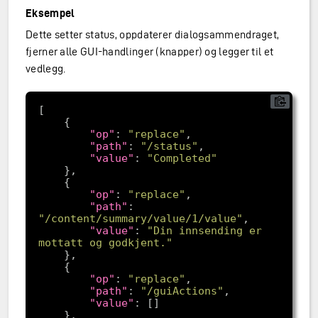
Eksempel
Dette setter status, oppdaterer dialogsammendraget,
fjerner alle GUI-handlinger (knapper) og legger til et
vedlegg.
"op"
: 
"replace"
"path"
: 
"/status"
"value"
: 
"Completed"
"op"
: 
"replace"
"path"
: 
"/content/summary/value/1/value"
"value"
: 
"Din innsending er 
mottatt og godkjent."
"op"
: 
"replace"
"path"
: 
"/guiActions"
"value"