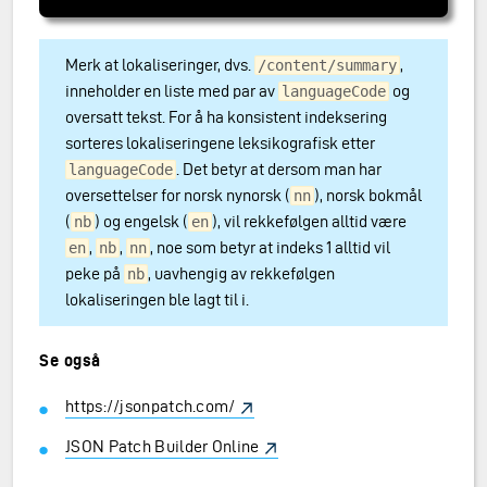
Merk at lokaliseringer, dvs.
,
/content/summary
inneholder en liste med par av
og
languageCode
oversatt tekst. For å ha konsistent indeksering
sorteres lokaliseringene leksikografisk etter
. Det betyr at dersom man har
languageCode
oversettelser for norsk nynorsk (
), norsk bokmål
nn
(
) og engelsk (
), vil rekkefølgen alltid være
nb
en
,
,
, noe som betyr at indeks 1 alltid vil
en
nb
nn
peke på
, uavhengig av rekkefølgen
nb
lokaliseringen ble lagt til i.
Se også
https://jsonpatch.com/
JSON Patch Builder Online