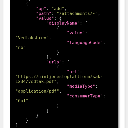
"op"
: 
"add"
"path"
: 
"/attachments/-"
"value"
"displayName"
"value"
: 
"Vedtaksbrev"
"languageCode"
: 
"nb"
"urls"
"url"
: 
"https://mintjenesteplattform/sak-
1234/vedtak.pdf"
"mediaType"
: 
"application/pdf"
"consumerType"
: 
"Gui"