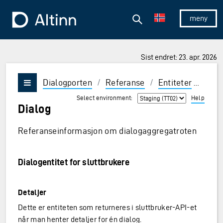
Hopp til hovedinnholdet
Hopp til hovedmeny
Søk
Til forsiden
Vis/skjul 
Sist endret: 23. apr. 2026
Dialogporten
/
Referanse
/
Entiteter
/
Dial
Vis/skjul meny
Select environment:
Help
Dialog
Referanseinformasjon om dialogaggregatroten
Dialogentitet for sluttbrukere
Detaljer
Dette er entiteten som returneres i sluttbruker-API-et
når man henter detaljer for én dialog.