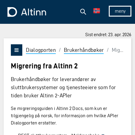
Hopp til hovedinnholdet
Hopp til hovedmeny
Søk
Til forsiden
Vis/skjul 
Sist endret: 23. apr. 2026
Dialogporten
/
Brukerhåndbøker
/
Migrering fra Altinn 2
Vis/skjul meny
Migrering fra Altinn 2
Brukerhåndbøker for leverandører av
sluttbrukersystemer og tjenesteeiere som for
tiden bruker Altinn 2-APIer
Se migreringsguiden i Altinn 2 Docs, som kun er
tilgjengelig på norsk, for informasjon om hvilke APIer
Dialogporten erstatter.