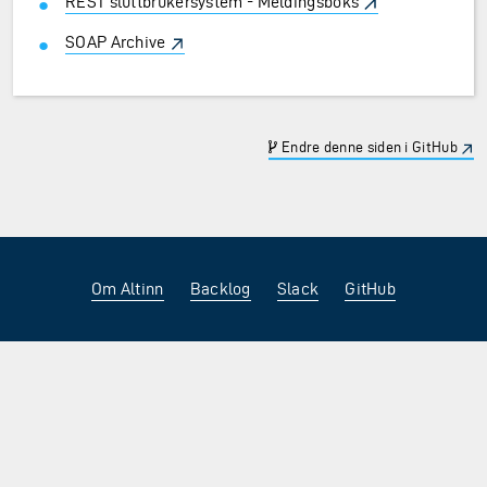
REST sluttbrukersystem - Meldingsboks
SOAP Archive
Endre denne siden i GitHub
Om Altinn
Backlog
Slack
GitHub