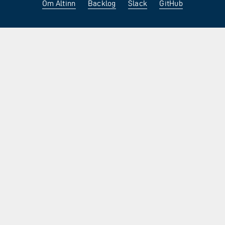
Om Altinn
Backlog
Slack
GitHub