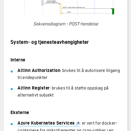
Sekvensdiagram - POST-hendelse
System- og tjenesteavhengigheter
Interne
Altinn Authorization
: brukes til å autorisere tilgang
til endepunkter
Altinn Register
: brukes til å støtte oppslag på
alternativt subjekt
Eksterne
Azure Kubernetes Services
: er vert for docker-
containere for mikrotjenester og cron-jobber i en