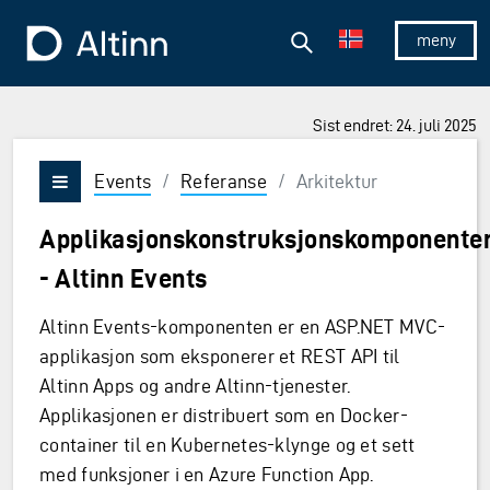
Hopp til hovedinnholdet
Hopp til hovedmeny
Søk
Til forsiden
Vis/skjul 
Sist endret: 24. juli 2025
Events
/
Referanse
/
Arkitektur
Vis/skjul meny
Applikasjonskonstruksjonskomponente
- Altinn Events
Altinn Events-komponenten er en ASP.NET MVC-
applikasjon som eksponerer et REST API til
Altinn Apps og andre Altinn-tjenester.
Applikasjonen er distribuert som en Docker-
container til en Kubernetes-klynge og et sett
med funksjoner i en Azure Function App.