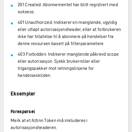
201 Created: Abonnementet har blitt registrert med
suksess.
401 Unauthorized: Indikerer en manglende, ugyldig
eller utløpt autorisasjonsheader, eller at forbrukeren
ikke har tillatelse til å abonnere på hendelser fra
denne ressursen basert på filterparametere
403 Forbidden: Indikerer manglende påkrevd scope
eller autorisasjon. Sjekk brukerroller eller
tilgangspakker mot retningslinjene for
hendelseskilden.
Eksempler
Forespørsel
Merk at et Altinn Token må inkluderes i
autorisasjonsheaderen.