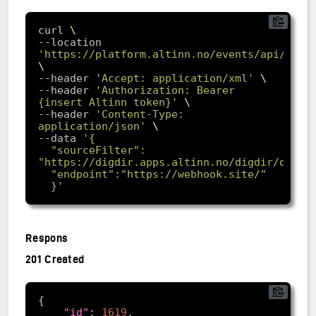
curl 
--location 
'https://platform.altinn.no/events/api/v1/s
--header 
'Accept: application/xml'
--header 
'Authorization: Bearer 
{insert Altinn token}'
--header 
'Content-Type: 
application/json'
--data 
  "sourceFilter": 
  }'
Respons
201 Created
"id"
: 
1619