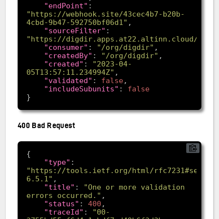
"endPoint"
: 
"https://webhook.site/43cec4b7-b20b-
4cbd-9b47-592750bf06d1"
"sourceFilter"
: 
"https://digdir.apps.at22.altinn.cloud/digd
"consumer"
: 
"/org/digdir"
"createdBy"
: 
"/org/digdir"
"created"
: 
"2023-04-
05T13:57:11.234994Z"
"validated"
: 
false
"includeSubunits"
: 
false
400 Bad Request
"type"
: 
"https://tools.ietf.org/html/rfc7231#sectio
6.5.1"
"title"
: 
"One or more validation 
errors occurred."
"status"
: 
400
"traceId"
: 
"00-