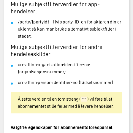
Mulige subjektfilterverdier for app-
hendelser:
/party/{partyid} – Hvis party-ID-en for aktøren din er
ukjent så kan man bruke alternativt subjektfilter i
stedet.
Mulige subjektfilterverdier for andre
hendelseskilder:
urn:altinn:organization:identifier-no:
{organisasjonsnummer}
urn:altinn:person:identifier-no:{fødselsnummer}
Å sette verdien til en tom streng (
) vil føre til at
""
abonnementet stille feiler med å levere hendelser.
Valgfrie egenskaper for abonnementsforespørsel