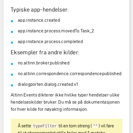
Typiske app-hendelser:
app.instance.created
app.instance.process.movedTo.Task_2
app.instance.process.completed
Eksempler fra andre kilder:
no.altinn.broker.published
no.altinn.correspondence.correspondencepublished
dialogporten.dialog.created.v1
Altinn Events dikterer ikke hvilke typer hendelser ulike
hendelseskilder bruker. Du må se på dokumentasjonen
for hver kilde for nøyaktig informasjon.
Å sette
til en tom streng (
) vil føre
typeFilter
""
til at abonnementet stille feiler med å matche