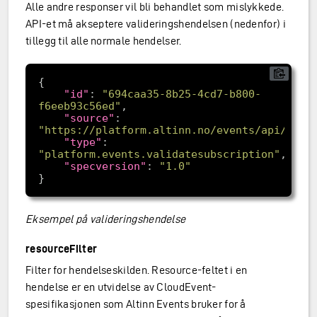
Alle andre responser vil bli behandlet som mislykkede.
API-et må akseptere valideringshendelsen (nedenfor) i
tillegg til alle normale hendelser.
"id"
: 
"694caa35-8b25-4cd7-b800-
f6eeb93c56ed"
"source"
: 
"https://platform.altinn.no/events/api/v1/s
"type"
: 
"platform.events.validatesubscription"
"specversion"
: 
"1.0"
Eksempel på valideringshendelse
resourceFilter
Filter for hendelseskilden. Resource-feltet i en
hendelse er en utvidelse av CloudEvent-
spesifikasjonen som Altinn Events bruker for å