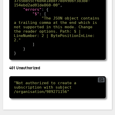
3755bd55cf6d4e1ebdf7ed49b6f3d3be-
154ebd2ad01de860-00"
"errors"
"$"
"The JSON object contains 
a trailing comma at the end which is 
not supported in this mode. Change 
the reader options. Path: $ | 
LineNumber: 2 | BytePositionInLine: 
2."
401 Unauthorized
"Not authorized to create a 
subscription with subject 
/organisation/989271156"