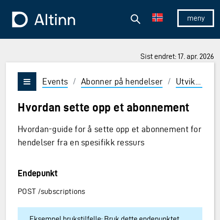
Hopp til hovedinnholdet
Hopp til hovedmeny
Søk
Til forsiden
Vis/skjul 
Sist endret: 17. apr. 2026
Events
/
Abonner på hendelser
/
Utviklerguider
Vis/skjul meny
Hvordan sette opp et abonnement
Hvordan-guide for å sette opp et abonnement for
hendelser fra en spesifikk ressurs
Endepunkt
POST /subscriptions
Eksempel brukstilfelle: Bruk dette endepunktet