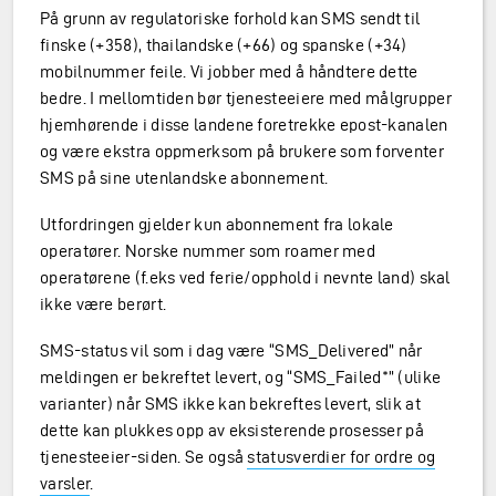
På grunn av regulatoriske forhold kan SMS sendt til
finske (+358), thailandske (+66) og spanske (+34)
mobilnummer feile. Vi jobber med å håndtere dette
bedre. I mellomtiden bør tjenesteeiere med målgrupper
hjemhørende i disse landene foretrekke epost-kanalen
og være ekstra oppmerksom på brukere som forventer
SMS på sine utenlandske abonnement.
Utfordringen gjelder kun abonnement fra lokale
operatører. Norske nummer som roamer med
operatørene (f.eks ved ferie/opphold i nevnte land) skal
ikke være berørt.
SMS-status vil som i dag være “SMS_Delivered” når
meldingen er bekreftet levert, og “SMS_Failed*” (ulike
varianter) når SMS ikke kan bekreftes levert, slik at
dette kan plukkes opp av eksisterende prosesser på
tjenesteeier-siden. Se også
statusverdier for ordre og
varsler
.