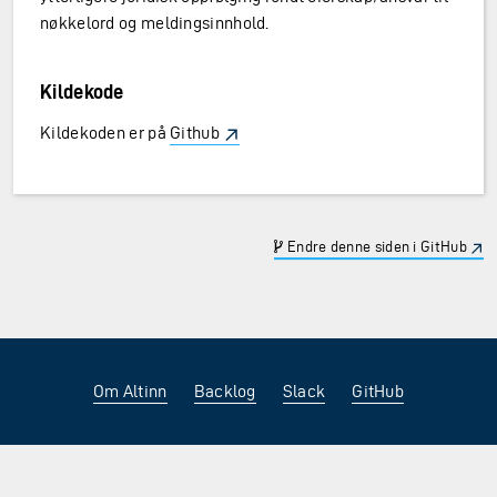
nøkkelord og meldingsinnhold.
Kildekode
Kildekoden er på
Github
Endre denne siden i GitHub
Om Altinn
Backlog
Slack
GitHub