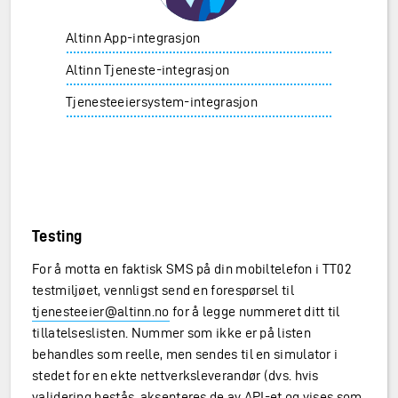
Altinn App-integrasjon
Altinn Tjeneste-integrasjon
Tjenesteeiersystem-integrasjon
Testing
For å motta en faktisk SMS på din mobiltelefon i TT02
testmiljøet, vennligst send en forespørsel til
tjenesteeier@altinn.no
for å legge nummeret ditt til
tillatelseslisten. Nummer som ikke er på listen
behandles som reelle, men sendes til en simulator i
stedet for en ekte nettverksleverandør (dvs. hvis
validering bestås, aksepteres de av API-et og vises som