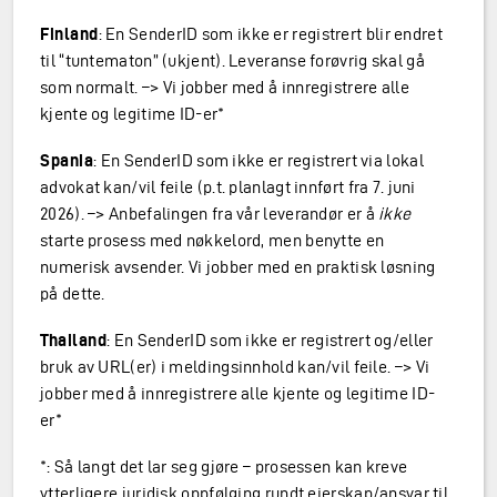
Finland
: En SenderID som ikke er registrert blir endret
til “tuntematon” (ukjent). Leveranse forøvrig skal gå
som normalt. –> Vi jobber med å innregistrere alle
kjente og legitime ID-er*
Spania
: En SenderID som ikke er registrert via lokal
advokat kan/vil feile (p.t. planlagt innført fra 7. juni
2026). –> Anbefalingen fra vår leverandør er å
ikke
starte prosess med nøkkelord, men benytte en
numerisk avsender. Vi jobber med en praktisk løsning
på dette.
Thailand
: En SenderID som ikke er registrert og/eller
bruk av URL(er) i meldingsinnhold kan/vil feile. –> Vi
jobber med å innregistrere alle kjente og legitime ID-
er*
*: Så langt det lar seg gjøre – prosessen kan kreve
ytterligere juridisk oppfølging rundt eierskap/ansvar til