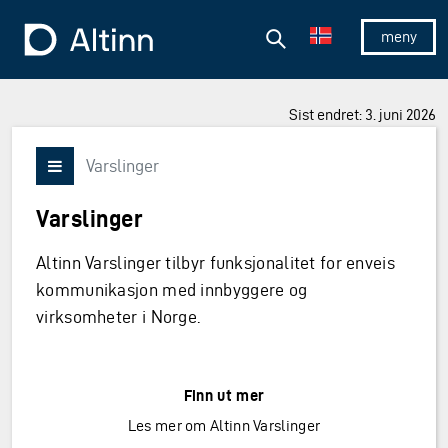
Hopp til hovedinnholdet
Hopp til hovedmeny
Søk
Til forsiden
Vis/skjul 
Sist endret: 3. juni 2026
Varslinger
Vis/skjul meny
Varslinger
Altinn Varslinger tilbyr funksjonalitet for enveis
kommunikasjon med innbyggere og
virksomheter i Norge.
Finn ut mer
Les mer om Altinn Varslinger