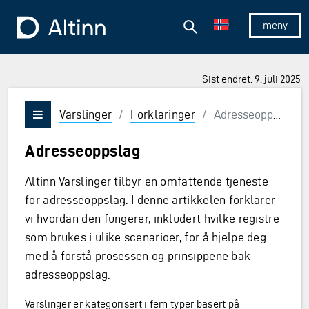
Hopp til hovedinnholdet
Hopp til hovedmeny
Søk
Til forsiden
Vis/skjul 
Sist endret: 9. juli 2025
Varslinger
/
Forklaringer
/
Adresseoppslag
Vis/skjul meny
Adresseoppslag
Altinn Varslinger tilbyr en omfattende tjeneste
for adresseoppslag. I denne artikkelen forklarer
vi hvordan den fungerer, inkludert hvilke registre
som brukes i ulike scenarioer, for å hjelpe deg
med å forstå prosessen og prinsippene bak
adresseoppslag.
Varslinger er kategorisert i fem typer basert på