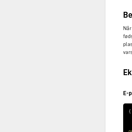
Be
Når
fød
pla
vars
Ek
E-p
o