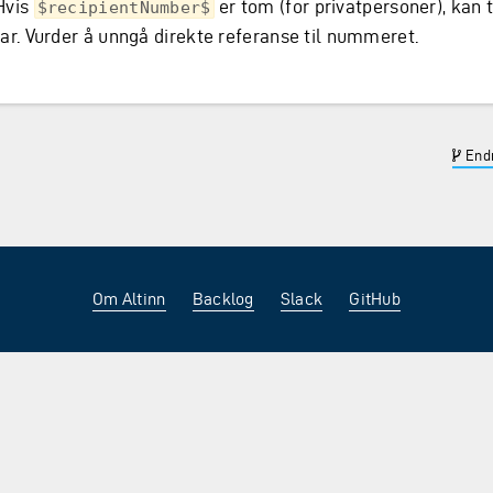
Hvis
er tom (for privatpersoner), kan 
$recipientNumber$
rar. Vurder å unngå direkte referanse til nummeret.
Endr
Om Altinn
Backlog
Slack
GitHub