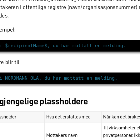
takeren i offentlige registre (navn/organisasjonsnummer) n
des.
empel:
e blir til:
lgjengelige plassholdere
ssholder
Hva det erstattes med
Når kan det bruke
Til virksomheter el
Mottakers navn
privatpersoner. Ik