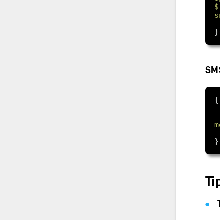
$
s
SM
m
Ti