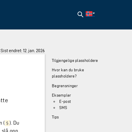
Søk
Sist endret: 12. jan. 2026
Tilgjengelige plassholdere
Hvor kan du bruke
plassholdere?
Begrensninger
Eksempler
atte
E-post
SMS
Tips
n (
). Du
$
 slå opp