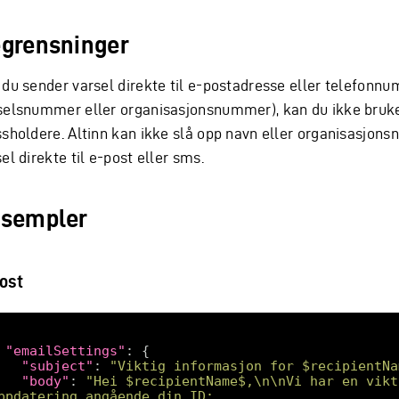
grensninger
 du sender varsel direkte til e-postadresse eller telefonn
selsnummer eller organisasjonsnummer), kan du ikke bruk
ssholdere. Altinn kan ikke slå opp navn eller organisasjo
el direkte til e-post eller sms.
sempler
ost
"emailSettings"
"subject"
: 
"Viktig informasjon for $recipientNa
"body"
: 
"Hei $recipientName$,\n\nVi har en vikti
ppdatering angående din ID: 