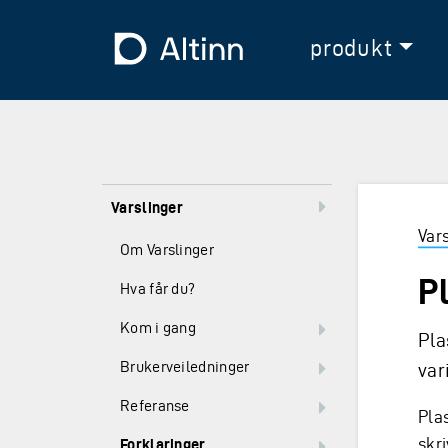
Hopp til hovedinnholdet
Hopp til hovedmeny
Til forsiden
produkt
Varslinger
Var
Om Varslinger
P
Hva får du?
Kom i gang
Pla
Brukerveiledninger
var
Referanse
Pla
skr
Forklaringer