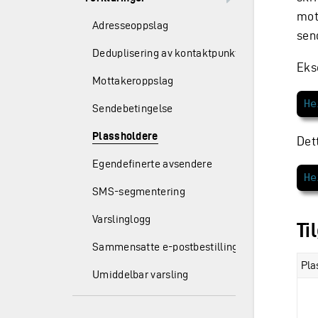
mot
Adresseoppslag
sen
Deduplisering av kontaktpunkter
Eks
Mottakeroppslag
Sendebetingelse
Plassholdere
Dett
Egendefinerte avsendere
SMS-segmentering
Varslinglogg
Ti
Sammensatte e-postbestillinger
Pla
Umiddelbar varsling