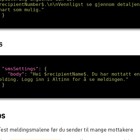
recipientNumber$.\n\nVennligst se gjennom detaljene
nart som mulig."
S
"smsSettings"
"body"
: 
"Hei $recipientName$. Du har mottatt en 
elding. Logg inn i Altinn for å se meldingen."
ps
Test meldingsmalene før du sender til mange mottakere