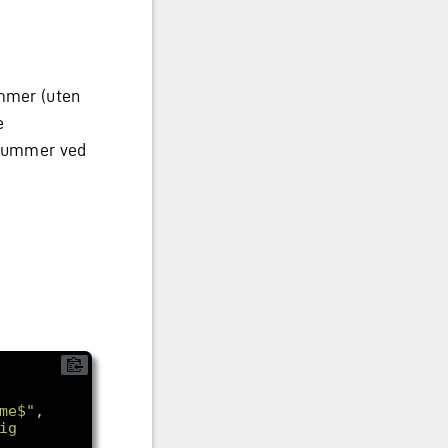
ummer (uten
e
nsnummer ved
me$"
g 