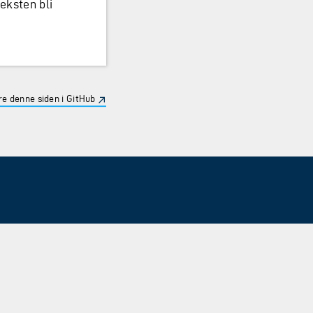
teksten bli
e denne siden i GitHub