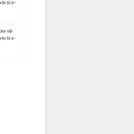
te til e-
kke når
te til e-