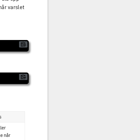
år varslet
s
ler
ke når