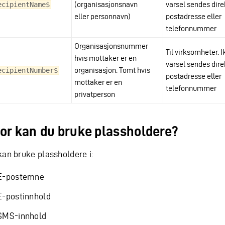
(organisasjonsnavn
varsel sendes direk
ecipientName$
eller personnavn)
postadresse eller
telefonnummer
Organisasjonsnummer
Til virksomheter. I
hvis mottaker er en
varsel sendes direk
organisasjon. Tomt hvis
ecipientNumber$
postadresse eller
mottaker er en
telefonnummer
privatperson
or kan du bruke plassholdere?
kan bruke plassholdere i:
E-postemne
E-postinnhold
SMS-innhold