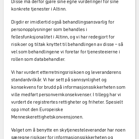
Disse må derfor gjøre sine egne vurderinger for sine
konkrete tjenester i Altinn.
Digdir er imidlertid også behandlingsansvarlig for
personopplysninger som behandles i
fellesfunksjonalitet i Altinn, og vi har redegjort for
risikoer og tiltak knyttet til behandlingen av disse – så
vel som behandlingene vi foretar for tjenesteeierne i
rollen som databehandler.
Vi har vurdert etterretningsrisikoen og leverandørens
standardvilkår. Vi har sett på sannsynlighet og
konsekvens for brudd på informasjonssikkerheten som
ville medført personvernkonsekvenser. I tillegg har vi
vurdert de registrertes rettigheter og friheter. Spesielt
opp imot den Europeiske
Menneskerettighetskonvensjonen.
Valget om å benytte en skytjenesteleverandør har noen
særegne risikoer for informasjonssikkerheten og