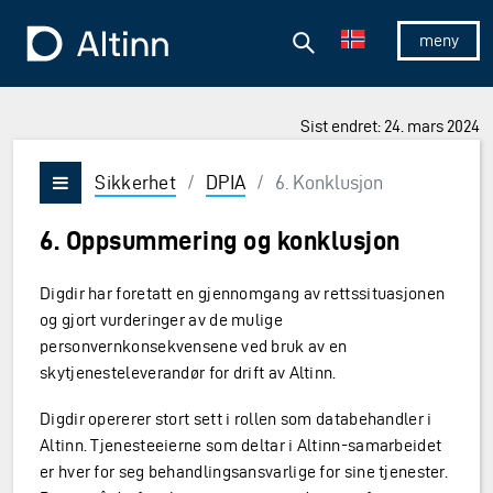
Hopp til hovedinnholdet
Hopp til hovedmeny
Søk
Til forsiden
Vis/skjul 
Sist endret: 24. mars 2024
Sikkerhet
/
DPIA
/
6. Konklusjon
Vis/skjul meny
6. Oppsummering og konklusjon
Digdir har foretatt en gjennomgang av rettssituasjonen
og gjort vurderinger av de mulige
personvernkonsekvensene ved bruk av en
skytjenesteleverandør for drift av Altinn.
Digdir opererer stort sett i rollen som databehandler i
Altinn. Tjenesteeierne som deltar i Altinn-samarbeidet
er hver for seg behandlingsansvarlige for sine tjenester.