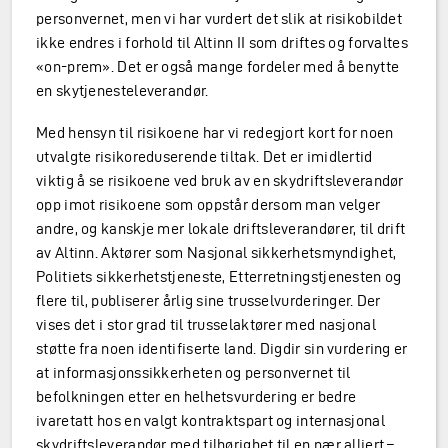
personvernet, men vi har vurdert det slik at risikobildet
ikke endres i forhold til Altinn II som driftes og forvaltes
«on-prem». Det er også mange fordeler med å benytte
en skytjenesteleverandør.
Med hensyn til risikoene har vi redegjort kort for noen
utvalgte risikoreduserende tiltak. Det er imidlertid
viktig å se risikoene ved bruk av en skydriftsleverandør
opp imot risikoene som oppstår dersom man velger
andre, og kanskje mer lokale driftsleverandører, til drift
av Altinn. Aktører som Nasjonal sikkerhetsmyndighet,
Politiets sikkerhetstjeneste, Etterretningstjenesten og
flere til, publiserer årlig sine trusselvurderinger. Der
vises det i stor grad til trusselaktører med nasjonal
støtte fra noen identifiserte land. Digdir sin vurdering er
at informasjonssikkerheten og personvernet til
befolkningen etter en helhetsvurdering er bedre
ivaretatt hos en valgt kontraktspart og internasjonal
skydriftsleverandør med tilhørighet til en nær alliert –