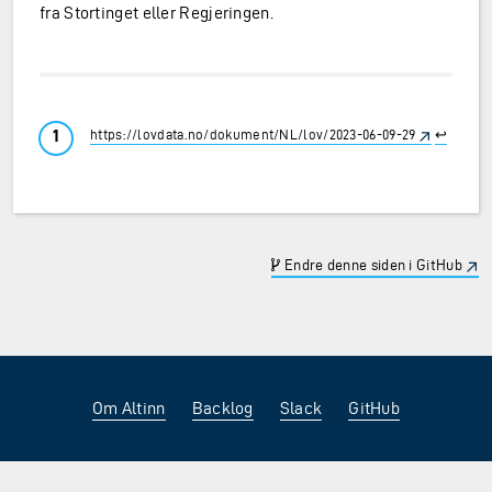
fra Stortinget eller Regjeringen.
https://lovdata.no/dokument/NL/lov/2023-06-09-29
↩︎
Endre denne siden i GitHub
Om Altinn
Backlog
Slack
GitHub