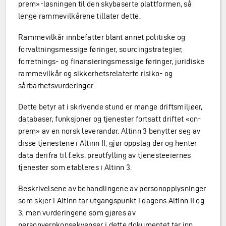
prem»-løsningen til den skybaserte plattformen, så
lenge rammevilkårene tillater dette.
Rammevilkår innbefatter blant annet politiske og
forvaltningsmessige føringer, sourcingstrategier,
forretnings- og finansieringsmessige føringer, juridiske
rammevilkår og sikkerhetsrelaterte risiko- og
sårbarhetsvurderinger.
Dette betyr at i skrivende stund er mange driftsmiljøer,
databaser, funksjoner og tjenester fortsatt driftet «on-
prem» av en norsk leverandør. Altinn 3 benytter seg av
disse tjenestene i Altinn II, gjør oppslag der og henter
data derifra til f.eks. preutfylling av tjenesteeiernes
tjenester som etableres i Altinn 3.
Beskrivelsene av behandlingene av personopplysninger
som skjer i Altinn tar utgangspunkt i dagens Altinn II og
3, men vurderingene som gjøres av
personvernkonsekvenser i dette dokumentet tar inn