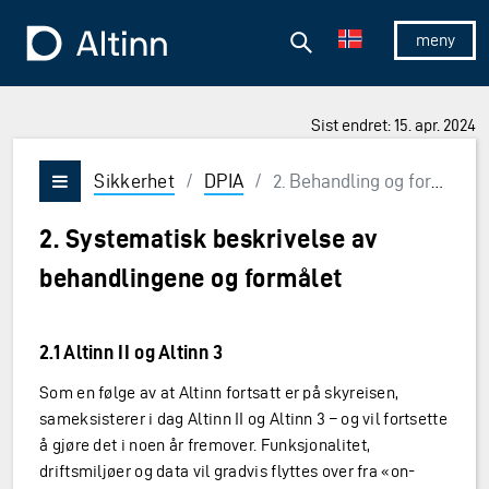
Hopp til hovedinnholdet
Hopp til hovedmeny
Søk
Til forsiden
Vis/skjul 
Sist endret: 15. apr. 2024
Sikkerhet
/
DPIA
/
2. Behandling og formål
Vis/skjul meny
2. Systematisk beskrivelse av
behandlingene og formålet
2.1 Altinn II og Altinn 3
Som en følge av at Altinn fortsatt er på skyreisen,
sameksisterer i dag Altinn II og Altinn 3 – og vil fortsette
å gjøre det i noen år fremover. Funksjonalitet,
driftsmiljøer og data vil gradvis flyttes over fra «on-