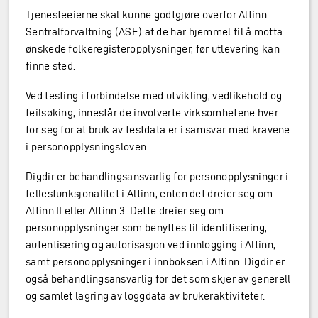
Tjenesteeierne skal kunne godtgjøre overfor Altinn
Sentralforvaltning (ASF) at de har hjemmel til å motta
ønskede folkeregisteropplysninger, før utlevering kan
finne sted.
Ved testing i forbindelse med utvikling, vedlikehold og
feilsøking, innestår de involverte virksomhetene hver
for seg for at bruk av testdata er i samsvar med kravene
i personopplysningsloven.
Digdir er behandlingsansvarlig for personopplysninger i
fellesfunksjonalitet i Altinn, enten det dreier seg om
Altinn II eller Altinn 3. Dette dreier seg om
personopplysninger som benyttes til identifisering,
autentisering og autorisasjon ved innlogging i Altinn,
samt personopplysninger i innboksen i Altinn. Digdir er
også behandlingsansvarlig for det som skjer av generell
og samlet lagring av loggdata av brukeraktiviteter.