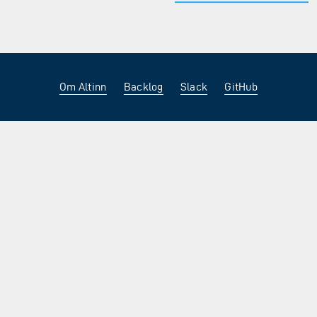
Om Altinn
Backlog
Slack
GitHub