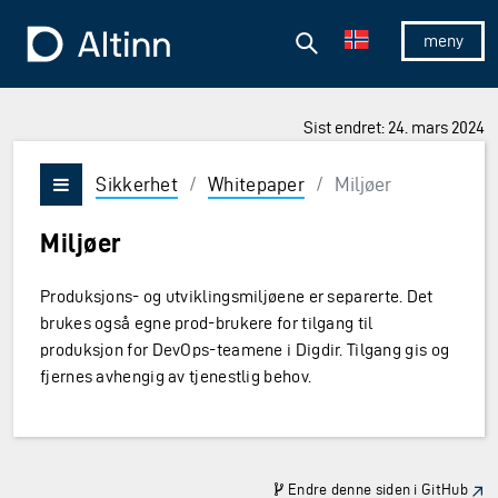
Hopp til hovedinnholdet
Hopp til hovedmeny
Søk
Til forsiden
Vis/skjul 
Sist endret: 24. mars 2024
Sikkerhet
/
Whitepaper
/
Miljøer
Vis/skjul meny
Miljøer
Produksjons- og utviklingsmiljøene er separerte. Det
brukes også egne prod-brukere for tilgang til
produksjon for DevOps-teamene i Digdir. Tilgang gis og
fjernes avhengig av tjenestlig behov.
Endre denne siden i GitHub