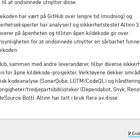
 til at ondsinnede utnytter disse.
dekoden har vært på GitHub over lengre tid (modning) og
kerhetseksperter har analysert og sikkerhetstestet Altinn 3.
userer på åpenheten og tilliten åpen kildekode gir over
nsynligheten for at ondsinnede utnytter en sårbarhet funnet
dekoden.
Hub, sammen med andre leverandører, tilbyr diverse sikker
tis for åpne kildekode-prosjekter. Verktøyene dekker områ
tisk kodeanalyse (SonarQube, LGTM/CodeQL) og håndtering
engigheter/tredjepartsbiblioteker (Dependabot, Snyk, Reno
eSource Bolt). Altinn har tatt i bruk flere av disse.
Endr