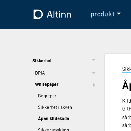
Hopp til hovedinnholdet
Hopp til hovedmeny
Til forsiden
produkt
Sikkerhet
Sik
DPIA
Å
Whitepaper
Begreper
Kil
Sikkerhet i skyen
Git
sårb
Åpen kildekode
sårb
Sikker utvikling