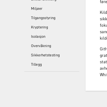
føre
Miljøer
Kil
Tilgangsstyring
sik
fok
Kryptering
san
Isolasjon
kil
Overvåkning
Git
Sikkerhetstesting
gra
sta
Tillegg
avh
Whit