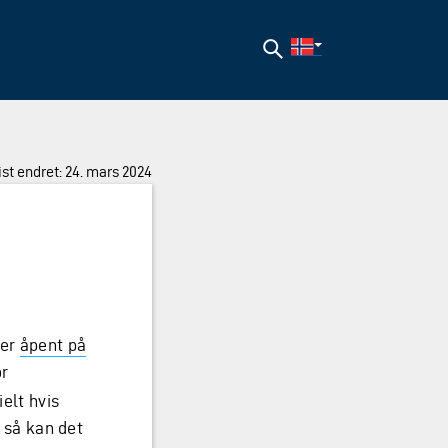
Søk
ist endret: 24. mars 2024
ger
åpent på
or
ielt hvis
e så kan det