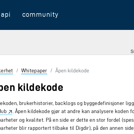
api
community
S
kerhet
/
Whitepaper
/
Åpen kildekode
pen kildekode
dekoden, brukerhistorier, backlogs og byggedefinisjoner lig
Hub
. Åpen kildekode gjør at andre kan analysere koden f
arheter og kvalitet. På en side er dette en stor fordel (spes
arheter blir rapportert tilbake til Digdir), på den annen sid