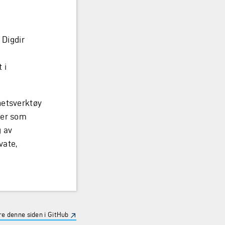
 Digdir
 i
hetsverktøy
der som
 av
vate,
e denne siden i GitHub