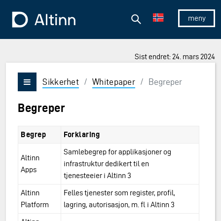
Hopp til hovedinnholdet
Hopp til hovedmeny
Søk
Til forsiden
Vis/skjul 
Sist endret: 24. mars 2024
Sikkerhet
/
Whitepaper
/
Begreper
Vis/skjul meny
Begreper
Begrep
Forklaring
Samlebegrep for applikasjoner og
Altinn
infrastruktur dedikert til en
Apps
tjenesteeier i Altinn 3
Altinn
Felles tjenester som register, profil,
Platform
lagring, autorisasjon, m. fl i Altinn 3