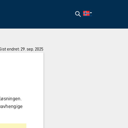
Søk
Sist endret: 29. sep. 2025
løsningen.
 uavhengige