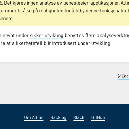
⚠ Det kjøres ingen analyse av tjenesteeier-applikasjoner. Alti
kommer til å se på muligheten for å tilby denne funksjonalite
senere.
 nevnt under
sikker utvikling
benyttes flere analyseverktøy
re at sikkerhetsfeil blir introdusert under utvikling.
Endr
Om Altinn
Backlog
Slack
GitHub