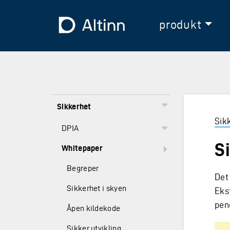
Hopp til hovedinnholdet
Hopp til hovedmeny
Til forsiden
produkt
Sikkerhet
Sik
DPIA
S
Whitepaper
Begreper
Det
Sikkerhet i skyen
Eks
pen
Åpen kildekode
Sikker utvikling