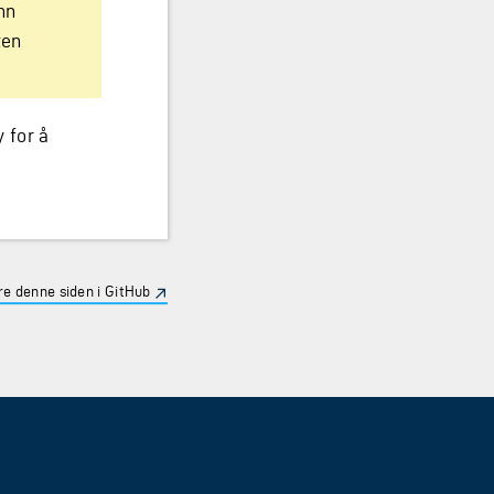
nn
ten
 for å
e denne siden i GitHub