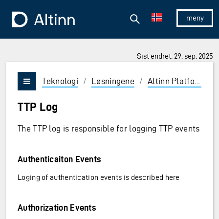
Hopp til hovedinnholdet
Hopp til hovedmeny
Søk
Til forsiden
Vis/skjul 
Sist endret: 29. sep. 2025
Teknologi
/
Løsningene
/
Altinn Platform
/
Vis/skjul meny
TTP Log
The TTP log is responsible for logging TTP events
Authenticaiton Events
Loging of authentication events is described here
Authorization Events