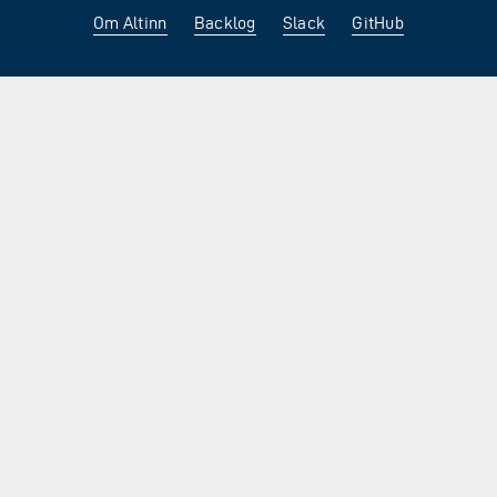
Om Altinn
Backlog
Slack
GitHub