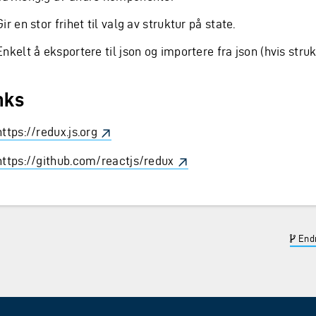
Gir en stor frihet til valg av struktur på state.
Enkelt å eksportere til json og importere fra json (hvis struk
nks
https://redux.js.org
https://github.com/reactjs/redux
Endr