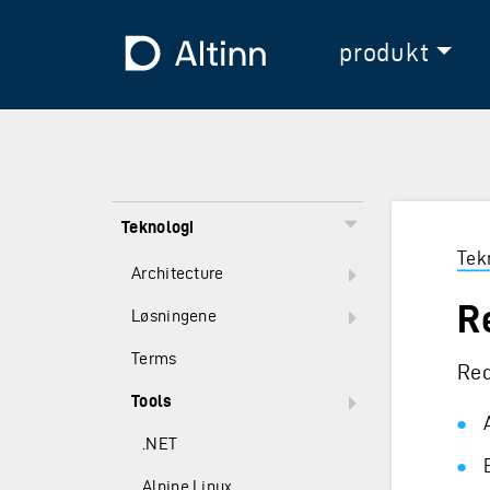
Hopp til hovedinnholdet
Hopp til hovedmeny
Til forsiden
produkt
Teknologi
Tek
Architecture
R
Løsningene
Terms
Red
Tools
.NET
Alpine Linux