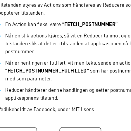
Tilstanden styres av Actions som håndteres av Reducere so
populerer tilstanden.
En Action kan f.eks. være
“FETCH_POSTNUMMER”
Når en slik actions kjøres, så vil en Reducer ta imot og 
tilstanden slik at det er i tilstanden at applikasjonen nå
postnummer.
Når er hentingen er fullført, vil man f.eks. sende en acti
“FETCH_POSTNUMMER_FULFILLED”
som har postnum
med som parameter.
Reducer håndterer denne handlingen og setter postnum
applikasjonens tilstand.
Vedlikeholdt av Facebook, under MIT lisens.