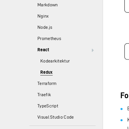
Markdown
Nginx
Node.js
Prometheus
React
Kodearkitektur
Redux
Terraform
Fo
Traefik
TypeScript
Visual Studio Code