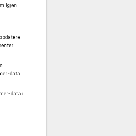
m igjen
oppdatere
 henter
on
mer-data
mer-data i