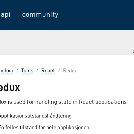
api
community
nologi
/
Tools
/
React
/
Redux
edux
ux is used for handling state in React applications.
Applikasjonstilstandshåndtering
En felles tilstand for hele applikasjonen